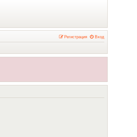
Р
е
г
и
с
т
р
а
ц
и
я
Вход