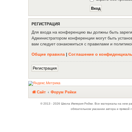
Р
Е
Г
И
С
Т
Р
А
Ц
И
Я
Для входа на конференцию вы должны быть зарегис
Администратором конференции могут быть установ
вам следует ознакомиться с правилами и политико
Общие правила
|
Соглашение о конфиденциал
Р
е
г
и
с
т
р
а
ц
и
я
Связаться с
Сайт
Форум Рейки
администрацией
© 2013 - 2026 Школа Империя Рейки. Все материалы на нем р
обязательном указании автора и прямой г