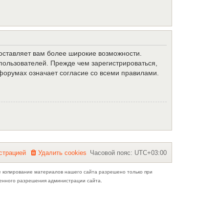
доставляет вам более широкие возможности.
ользователей. Прежде чем зарегистрироваться,
форумах означает согласие со всеми правилами.
с
т
р
а
ц
и
е
й
Удалить cookies
Часовой пояс:
UTC+03:00
е копирование материалов нашего сайта разрешено только при
ьменного разрешения администрации сайта.