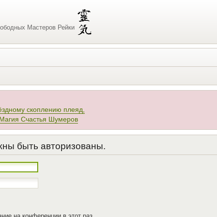
ободных Мастеров Рейки
ёздному скоплению плеяд,
 Магия Счастья Шумеров
жны быть авторизованы.
ние на конференции в этот раз