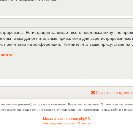
трированы. Регистрация занимает всего несколько минут, но пре
лены также дополнительные привилегии для зарегистрированных п
й, принятыми на конференции. Помните, что ваше присутствие на 
ьности
С
в
я
з
а
т
ь
с
я
с
а
д
м
и
н
и
азмещенные (контент), авторские и уникальны. Все права защищены. Полное или частично
иперссылки (не редирект и не закрыта от индексации поисковиками) на наш сайт, и с пис
Моды и расширения phpBB
Конфиденциальность
|
Правила