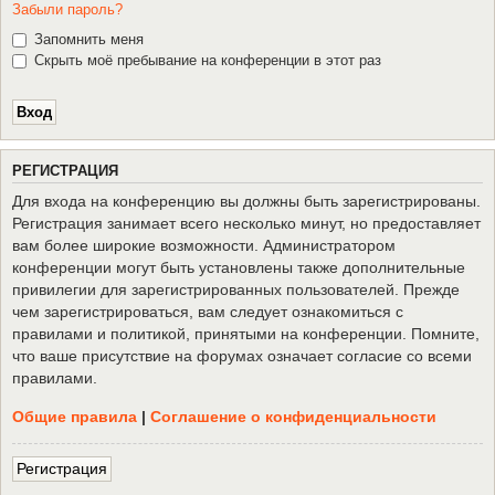
Забыли пароль?
Запомнить меня
Скрыть моё пребывание на конференции в этот раз
Р
Е
Г
И
С
Т
Р
А
Ц
И
Я
Для входа на конференцию вы должны быть зарегистрированы.
Регистрация занимает всего несколько минут, но предоставляет
вам более широкие возможности. Администратором
конференции могут быть установлены также дополнительные
привилегии для зарегистрированных пользователей. Прежде
чем зарегистрироваться, вам следует ознакомиться с
правилами и политикой, принятыми на конференции. Помните,
что ваше присутствие на форумах означает согласие со всеми
правилами.
Общие правила
|
Соглашение о конфиденциальности
Р
е
г
и
с
т
р
а
ц
и
я