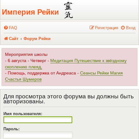
Регистрация
Империя Рейки
FAQ
Р
е
г
и
с
т
р
а
ц
и
я
Вход
Сайт
Форум Рейки
Мероприятия школы
- 6 августа - Четверг -
Медитация Путешествие к звёздному
скоплению плеяд,
- Помощь, поддержка от Андреаса -
Сеансы Рейки Магия
Счастья Шумеров
Для просмотра этого форума вы должны быть
авторизованы.
Имя пользователя:
Пароль: