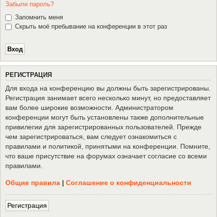
Забыли пароль?
Запомнить меня
Скрыть моё пребывание на конференции в этот раз
Р
Е
Г
И
С
Т
Р
А
Ц
И
Я
Для входа на конференцию вы должны быть зарегистрированы.
Регистрация занимает всего несколько минут, но предоставляет
вам более широкие возможности. Администратором
конференции могут быть установлены также дополнительные
привилегии для зарегистрированных пользователей. Прежде
чем зарегистрироваться, вам следует ознакомиться с
правилами и политикой, принятыми на конференции. Помните,
что ваше присутствие на форумах означает согласие со всеми
правилами.
Общие правила
|
Соглашение о конфиденциальности
Р
е
г
и
с
т
р
а
ц
и
я