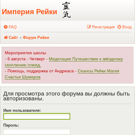
Регистрация
Империя Рейки
FAQ
Р
е
г
и
с
т
р
а
ц
и
я
Вход
Сайт
Форум Рейки
Мероприятия школы
- 6 августа - Четверг -
Медитация Путешествие к звёздному
скоплению плеяд,
- Помощь, поддержка от Андреаса -
Сеансы Рейки Магия
Счастья Шумеров
Для просмотра этого форума вы должны быть
авторизованы.
Имя пользователя:
Пароль: