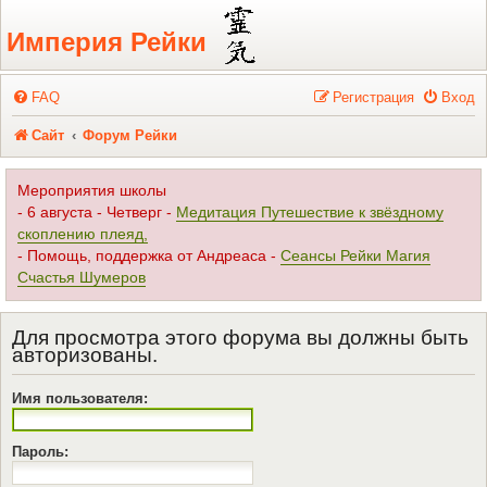
Регистрация
Империя Рейки
FAQ
Р
е
г
и
с
т
р
а
ц
и
я
Вход
Сайт
Форум Рейки
Мероприятия школы
- 6 августа - Четверг -
Медитация Путешествие к звёздному
скоплению плеяд,
- Помощь, поддержка от Андреаса -
Сеансы Рейки Магия
Счастья Шумеров
Для просмотра этого форума вы должны быть
авторизованы.
Имя пользователя:
Пароль: