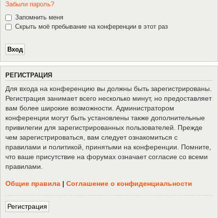
Забыли пароль?
Запомнить меня
Скрыть моё пребывание на конференции в этот раз
Р
Е
Г
И
С
Т
Р
А
Ц
И
Я
Для входа на конференцию вы должны быть зарегистрированы.
Регистрация занимает всего несколько минут, но предоставляет
вам более широкие возможности. Администратором
конференции могут быть установлены также дополнительные
привилегии для зарегистрированных пользователей. Прежде
чем зарегистрироваться, вам следует ознакомиться с
правилами и политикой, принятыми на конференции. Помните,
что ваше присутствие на форумах означает согласие со всеми
правилами.
Общие правила
|
Соглашение о конфиденциальности
Р
е
г
и
с
т
р
а
ц
и
я