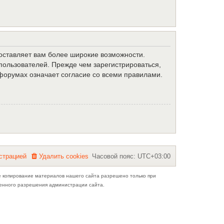
доставляет вам более широкие возможности.
ользователей. Прежде чем зарегистрироваться,
форумах означает согласие со всеми правилами.
с
т
р
а
ц
и
е
й
Удалить cookies
Часовой пояс:
UTC+03:00
е копирование материалов нашего сайта разрешено только при
ьменного разрешения администрации сайта.