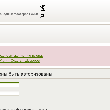
ободных Мастеров Рейки
ёздному скоплению плеяд,
 Магия Счастья Шумеров
жны быть авторизованы.
ние на конференции в этот раз