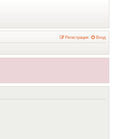
Р
е
г
и
с
т
р
а
ц
и
я
Вход