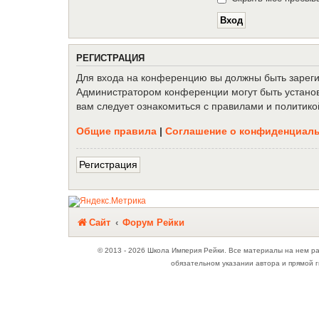
Р
Е
Г
И
С
Т
Р
А
Ц
И
Я
Для входа на конференцию вы должны быть зарегис
Администратором конференции могут быть установ
вам следует ознакомиться с правилами и политико
Общие правила
|
Соглашение о конфиденциал
Р
е
г
и
с
т
р
а
ц
и
я
Связаться с
Сайт
Форум Рейки
администрацией
© 2013 - 2026 Школа Империя Рейки. Все материалы на нем р
обязательном указании автора и прямой г