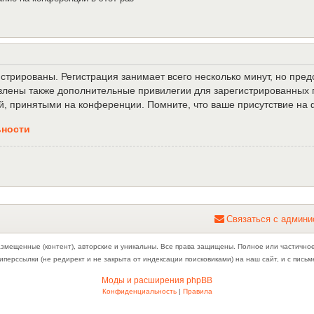
трированы. Регистрация занимает всего несколько минут, но пре
лены также дополнительные привилегии для зарегистрированных п
й, принятыми на конференции. Помните, что ваше присутствие на 
ьности
С
в
я
з
а
т
ь
с
я
с
а
д
м
и
н
и
азмещенные (контент), авторские и уникальны. Все права защищены. Полное или частично
иперссылки (не редирект и не закрыта от индексации поисковиками) на наш сайт, и с пис
Моды и расширения phpBB
Конфиденциальность
|
Правила