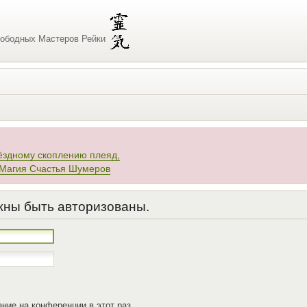
ободных Мастеров Рейки
ёздному скоплению плеяд,
 Магия Счастья Шумеров
жны быть авторизованы.
ние на конференции в этот раз