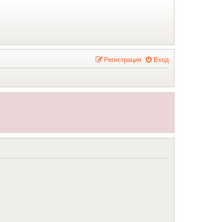
Р
е
г
и
с
т
р
а
ц
и
я
Вход