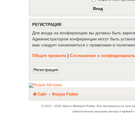
Р
Е
Г
И
С
Т
Р
А
Ц
И
Я
Для входа на конференцию вы должны быть зарегис
Администратором конференции могут быть установ
вам следует ознакомиться с правилами и политико
Общие правила
|
Соглашение о конфиденциал
Р
е
г
и
с
т
р
а
ц
и
я
Связаться с
Сайт
Форум Рейки
администрацией
© 2013 - 2026 Школа Империя Рейки. Все материалы на нем р
обязательном указании автора и прямой г