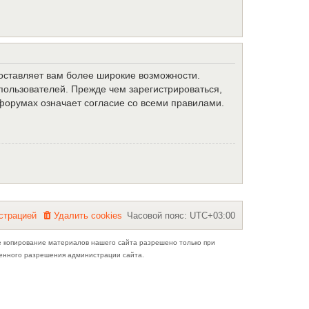
доставляет вам более широкие возможности.
ользователей. Прежде чем зарегистрироваться,
форумах означает согласие со всеми правилами.
с
т
р
а
ц
и
е
й
Удалить cookies
Часовой пояс:
UTC+03:00
е копирование материалов нашего сайта разрешено только при
ьменного разрешения администрации сайта.