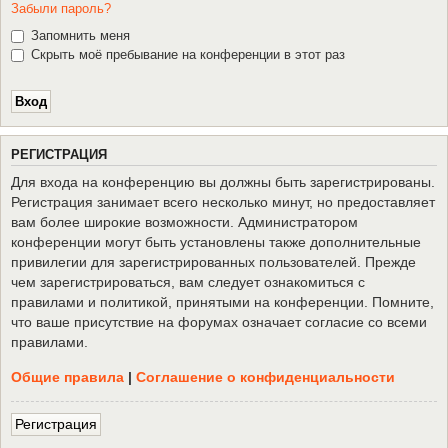
Забыли пароль?
Запомнить меня
Скрыть моё пребывание на конференции в этот раз
Р
Е
Г
И
С
Т
Р
А
Ц
И
Я
Для входа на конференцию вы должны быть зарегистрированы.
Регистрация занимает всего несколько минут, но предоставляет
вам более широкие возможности. Администратором
конференции могут быть установлены также дополнительные
привилегии для зарегистрированных пользователей. Прежде
чем зарегистрироваться, вам следует ознакомиться с
правилами и политикой, принятыми на конференции. Помните,
что ваше присутствие на форумах означает согласие со всеми
правилами.
Общие правила
|
Соглашение о конфиденциальности
Р
е
г
и
с
т
р
а
ц
и
я