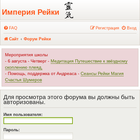
Регистрация
Империя Рейки
FAQ
Р
е
г
и
с
т
р
а
ц
и
я
Вход
Сайт
Форум Рейки
Мероприятия школы
- 6 августа - Четверг -
Медитация Путешествие к звёздному
скоплению плеяд,
- Помощь, поддержка от Андреаса -
Сеансы Рейки Магия
Счастья Шумеров
Для просмотра этого форума вы должны быть
авторизованы.
Имя пользователя:
Пароль: