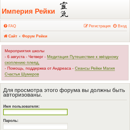
Регистрация
Империя Рейки
FAQ
Р
е
г
и
с
т
р
а
ц
и
я
Вход
Сайт
Форум Рейки
Мероприятия школы
- 6 августа - Четверг -
Медитация Путешествие к звёздному
скоплению плеяд,
- Помощь, поддержка от Андреаса -
Сеансы Рейки Магия
Счастья Шумеров
Для просмотра этого форума вы должны быть
авторизованы.
Имя пользователя:
Пароль: