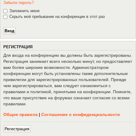
Забыли пароль?
Запомнить меня
Скрыть моё пребывание на конференции в этот раз
Р
Е
Г
И
С
Т
Р
А
Ц
И
Я
Для входа на конференцию вы должны быть зарегистрированы.
Регистрация занимает всего несколько минут, но предоставляет
вам более широкие возможности. Администратором
конференции могут быть установлены также дополнительные
привилегии для зарегистрированных пользователей. Прежде
чем зарегистрироваться, вам следует ознакомиться с
правилами и политикой, принятыми на конференции. Помните,
что ваше присутствие на форумах означает согласие со всеми
правилами.
Общие правила
|
Соглашение о конфиденциальности
Р
е
г
и
с
т
р
а
ц
и
я