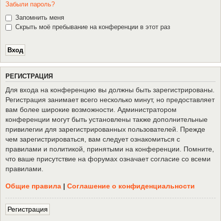
Забыли пароль?
Запомнить меня
Скрыть моё пребывание на конференции в этот раз
Р
Е
Г
И
С
Т
Р
А
Ц
И
Я
Для входа на конференцию вы должны быть зарегистрированы.
Регистрация занимает всего несколько минут, но предоставляет
вам более широкие возможности. Администратором
конференции могут быть установлены также дополнительные
привилегии для зарегистрированных пользователей. Прежде
чем зарегистрироваться, вам следует ознакомиться с
правилами и политикой, принятыми на конференции. Помните,
что ваше присутствие на форумах означает согласие со всеми
правилами.
Общие правила
|
Соглашение о конфиденциальности
Р
е
г
и
с
т
р
а
ц
и
я