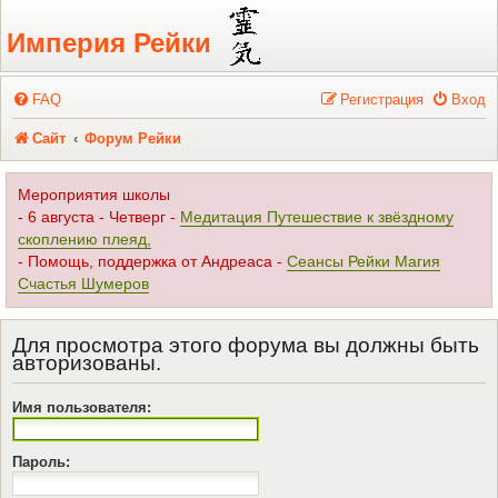
Регистрация
Империя Рейки
FAQ
Р
е
г
и
с
т
р
а
ц
и
я
Вход
Сайт
Форум Рейки
Мероприятия школы
- 6 августа - Четверг -
Медитация Путешествие к звёздному
скоплению плеяд,
- Помощь, поддержка от Андреаса -
Сеансы Рейки Магия
Счастья Шумеров
Для просмотра этого форума вы должны быть
авторизованы.
Имя пользователя:
Пароль: