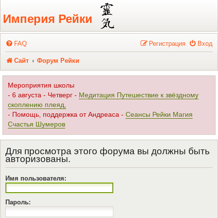
Регистрация
Империя Рейки
FAQ
Р
е
г
и
с
т
р
а
ц
и
я
Вход
Сайт
Форум Рейки
Мероприятия школы
- 6 августа - Четверг -
Медитация Путешествие к звёздному
скоплению плеяд,
- Помощь, поддержка от Андреаса -
Сеансы Рейки Магия
Счастья Шумеров
Для просмотра этого форума вы должны быть
авторизованы.
Имя пользователя:
Пароль: