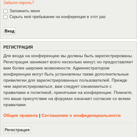
Забыли пароль?
Запомнить меня
Скрыть моё пребывание на конференции в этот раз
Р
Е
Г
И
С
Т
Р
А
Ц
И
Я
Для входа на конференцию вы должны быть зарегистрированы.
Регистрация занимает всего несколько минут, но предоставляет
вам более широкие возможности. Администратором
конференции могут быть установлены также дополнительные
привилегии для зарегистрированных пользователей. Прежде
чем зарегистрироваться, вам следует ознакомиться с
правилами и политикой, принятыми на конференции. Помните,
что ваше присутствие на форумах означает согласие со всеми
правилами.
Общие правила
|
Соглашение о конфиденциальности
Р
е
г
и
с
т
р
а
ц
и
я