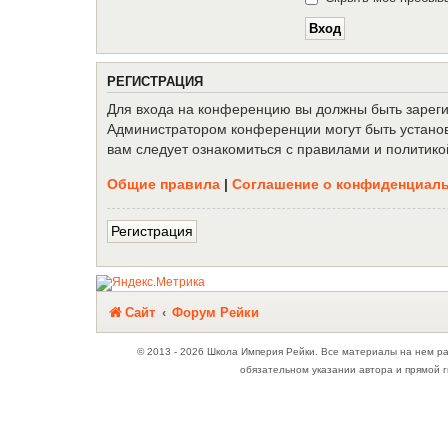
Р
Е
Г
И
С
Т
Р
А
Ц
И
Я
Для входа на конференцию вы должны быть зарегис
Администратором конференции могут быть установ
вам следует ознакомиться с правилами и политико
Общие правила
|
Соглашение о конфиденциал
Р
е
г
и
с
т
р
а
ц
и
я
Связаться с
Сайт
Форум Рейки
администрацией
© 2013 - 2026 Школа Империя Рейки. Все материалы на нем р
обязательном указании автора и прямой г