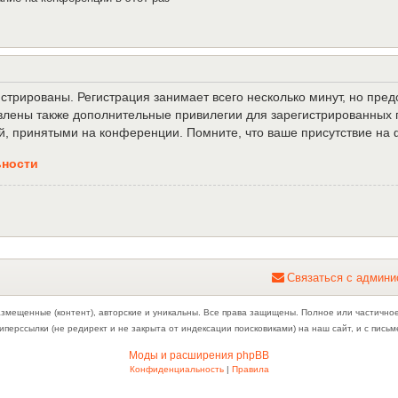
трированы. Регистрация занимает всего несколько минут, но пре
лены также дополнительные привилегии для зарегистрированных п
й, принятыми на конференции. Помните, что ваше присутствие на 
ьности
С
в
я
з
а
т
ь
с
я
с
а
д
м
и
н
и
азмещенные (контент), авторские и уникальны. Все права защищены. Полное или частично
иперссылки (не редирект и не закрыта от индексации поисковиками) на наш сайт, и с пис
Моды и расширения phpBB
Конфиденциальность
|
Правила