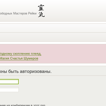
ободных Мастеров Рейки
ёздному скоплению плеяд,
 Магия Счастья Шумеров
жны быть авторизованы.
ние на конференции в этот раз