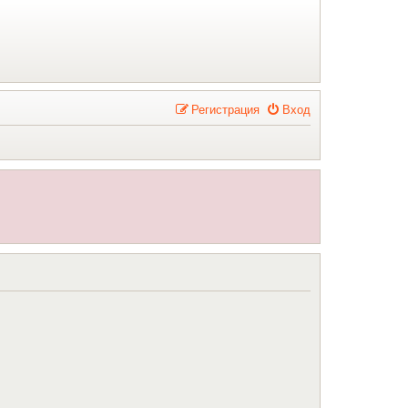
Р
е
г
и
с
т
р
а
ц
и
я
Вход