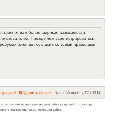
доставляет вам более широкие возможности.
ользователей. Прежде чем зарегистрироваться,
форумах означает согласие со всеми правилами.
с
т
р
а
ц
и
е
й
Удалить cookies
Часовой пояс:
UTC+03:00
е копирование материалов нашего сайта разрешено только при
ьменного разрешения администрации сайта.