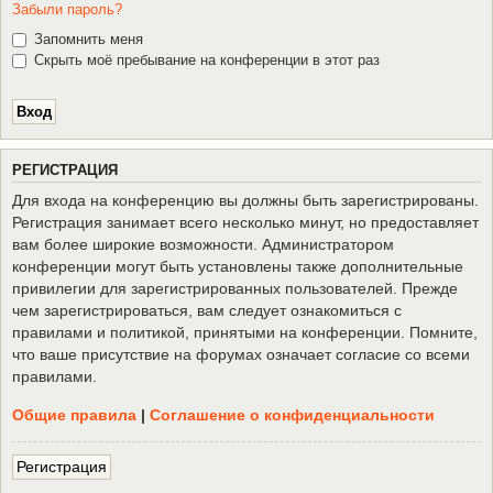
Забыли пароль?
Запомнить меня
Скрыть моё пребывание на конференции в этот раз
Р
Е
Г
И
С
Т
Р
А
Ц
И
Я
Для входа на конференцию вы должны быть зарегистрированы.
Регистрация занимает всего несколько минут, но предоставляет
вам более широкие возможности. Администратором
конференции могут быть установлены также дополнительные
привилегии для зарегистрированных пользователей. Прежде
чем зарегистрироваться, вам следует ознакомиться с
правилами и политикой, принятыми на конференции. Помните,
что ваше присутствие на форумах означает согласие со всеми
правилами.
Общие правила
|
Соглашение о конфиденциальности
Р
е
г
и
с
т
р
а
ц
и
я