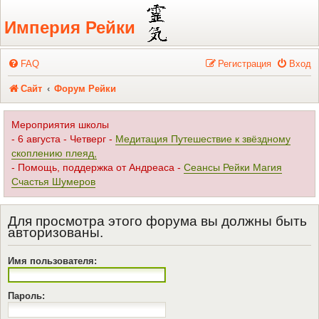
Регистрация
Империя Рейки
FAQ
Р
е
г
и
с
т
р
а
ц
и
я
Вход
Сайт
Форум Рейки
Мероприятия школы
- 6 августа - Четверг -
Медитация Путешествие к звёздному
скоплению плеяд,
- Помощь, поддержка от Андреаса -
Сеансы Рейки Магия
Счастья Шумеров
Для просмотра этого форума вы должны быть
авторизованы.
Имя пользователя:
Пароль: