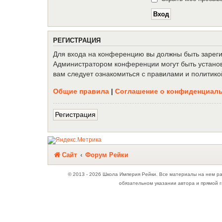
Р
Е
Г
И
С
Т
Р
А
Ц
И
Я
Для входа на конференцию вы должны быть зарегис
Администратором конференции могут быть установ
вам следует ознакомиться с правилами и политико
Общие правила
|
Соглашение о конфиденциал
Р
е
г
и
с
т
р
а
ц
и
я
Связаться с
Сайт
Форум Рейки
администрацией
© 2013 - 2026 Школа Империя Рейки. Все материалы на нем р
обязательном указании автора и прямой г