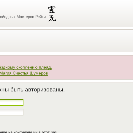
ободных Мастеров Рейки
ёздному скоплению плеяд,
 Магия Счастья Шумеров
жны быть авторизованы.
ние на конференции в этот раз