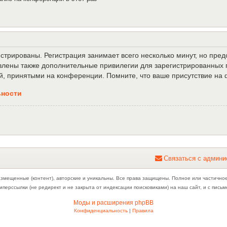
трированы. Регистрация занимает всего несколько минут, но пре
лены также дополнительные привилегии для зарегистрированных п
й, принятыми на конференции. Помните, что ваше присутствие на 
ьности
С
в
я
з
а
т
ь
с
я
с
а
д
м
и
н
и
азмещенные (контент), авторские и уникальны. Все права защищены. Полное или частично
иперссылки (не редирект и не закрыта от индексации поисковиками) на наш сайт, и с пис
Моды и расширения phpBB
Конфиденциальность
|
Правила