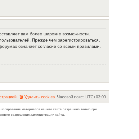
доставляет вам более широкие возможности.
ользователей. Прежде чем зарегистрироваться,
форумах означает согласие со всеми правилами.
с
т
р
а
ц
и
е
й
Удалить cookies
Часовой пояс:
UTC+03:00
е копирование материалов нашего сайта разрешено только при
ьменного разрешения администрации сайта.