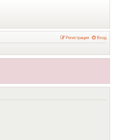
Р
е
г
и
с
т
р
а
ц
и
я
Вход