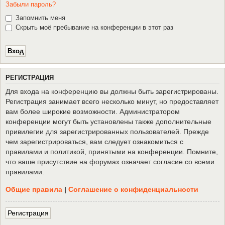
Забыли пароль?
Запомнить меня
Скрыть моё пребывание на конференции в этот раз
Р
Е
Г
И
С
Т
Р
А
Ц
И
Я
Для входа на конференцию вы должны быть зарегистрированы.
Регистрация занимает всего несколько минут, но предоставляет
вам более широкие возможности. Администратором
конференции могут быть установлены также дополнительные
привилегии для зарегистрированных пользователей. Прежде
чем зарегистрироваться, вам следует ознакомиться с
правилами и политикой, принятыми на конференции. Помните,
что ваше присутствие на форумах означает согласие со всеми
правилами.
Общие правила
|
Соглашение о конфиденциальности
Р
е
г
и
с
т
р
а
ц
и
я