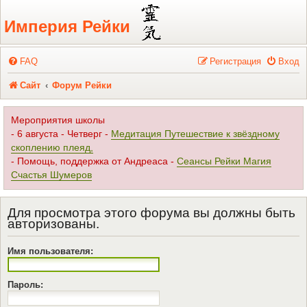
Регистрация
Империя Рейки
FAQ
Р
е
г
и
с
т
р
а
ц
и
я
Вход
Сайт
Форум Рейки
Мероприятия школы
- 6 августа - Четверг -
Медитация Путешествие к звёздному
скоплению плеяд,
- Помощь, поддержка от Андреаса -
Сеансы Рейки Магия
Счастья Шумеров
Для просмотра этого форума вы должны быть
авторизованы.
Имя пользователя:
Пароль: