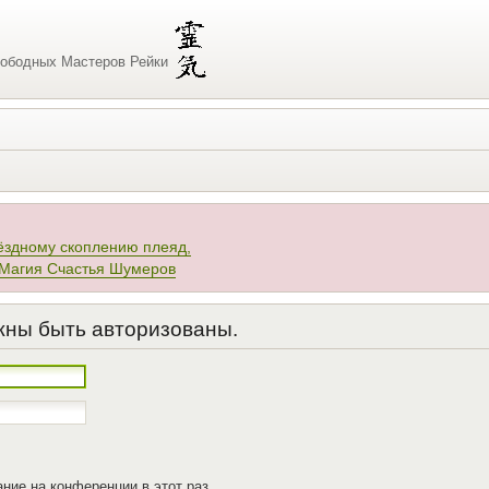
ободных Мастеров Рейки
ёздному скоплению плеяд,
 Магия Счастья Шумеров
жны быть авторизованы.
ние на конференции в этот раз