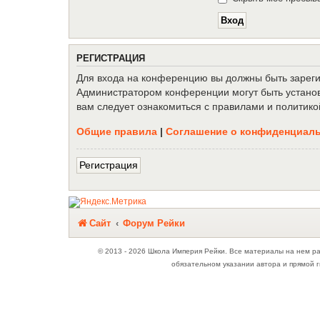
Р
Е
Г
И
С
Т
Р
А
Ц
И
Я
Для входа на конференцию вы должны быть зарегис
Администратором конференции могут быть установ
вам следует ознакомиться с правилами и политико
Общие правила
|
Соглашение о конфиденциал
Р
е
г
и
с
т
р
а
ц
и
я
Связаться с
Сайт
Форум Рейки
администрацией
© 2013 - 2026 Школа Империя Рейки. Все материалы на нем р
обязательном указании автора и прямой г