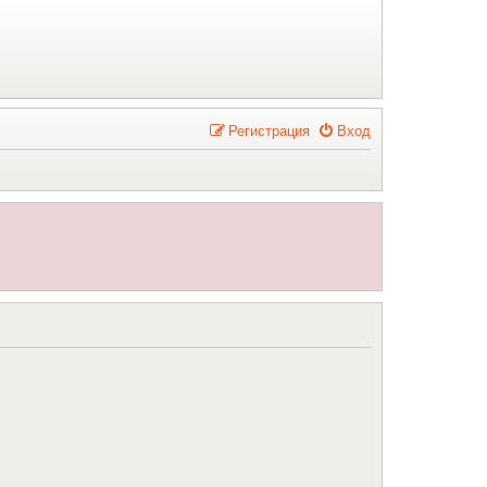
Р
е
г
и
с
т
р
а
ц
и
я
Вход