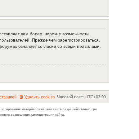
доставляет вам более широкие возможности.
ользователей. Прежде чем зарегистрироваться,
форумах означает согласие со всеми правилами.
с
т
р
а
ц
и
е
й
Удалить cookies
Часовой пояс:
UTC+03:00
е копирование материалов нашего сайта разрешено только при
ьменного разрешения администрации сайта.