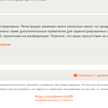
трированы. Регистрация занимает всего несколько минут, но пре
лены также дополнительные привилегии для зарегистрированных п
й, принятыми на конференции. Помните, что ваше присутствие на 
ьности
С
в
я
з
а
т
ь
с
я
с
а
д
м
и
н
и
азмещенные (контент), авторские и уникальны. Все права защищены. Полное или частично
иперссылки (не редирект и не закрыта от индексации поисковиками) на наш сайт, и с пис
Моды и расширения phpBB
Конфиденциальность
|
Правила