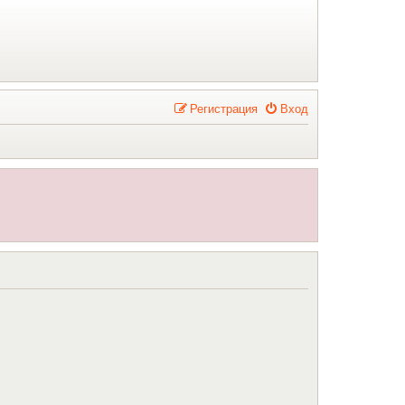
Р
е
г
и
с
т
р
а
ц
и
я
Вход