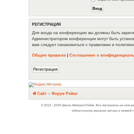
Р
Е
Г
И
С
Т
Р
А
Ц
И
Я
Для входа на конференцию вы должны быть зарегис
Администратором конференции могут быть установ
вам следует ознакомиться с правилами и политико
Общие правила
|
Соглашение о конфиденциал
Р
е
г
и
с
т
р
а
ц
и
я
Связаться с
Сайт
Форум Рейки
администрацией
© 2013 - 2026 Школа Империя Рейки. Все материалы на нем р
обязательном указании автора и прямой г