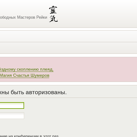
ободных Мастеров Рейки
ёздному скоплению плеяд,
 Магия Счастья Шумеров
жны быть авторизованы.
ние на конференции в этот раз