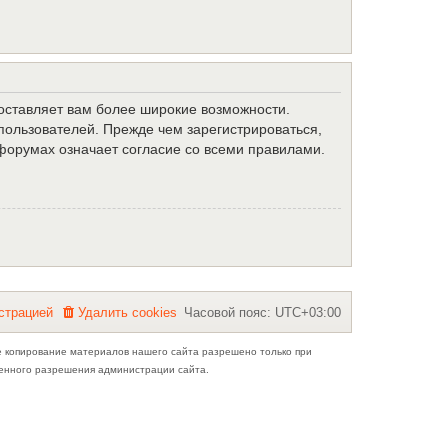
доставляет вам более широкие возможности.
ользователей. Прежде чем зарегистрироваться,
форумах означает согласие со всеми правилами.
с
т
р
а
ц
и
е
й
Удалить cookies
Часовой пояс:
UTC+03:00
е копирование материалов нашего сайта разрешено только при
ьменного разрешения администрации сайта.