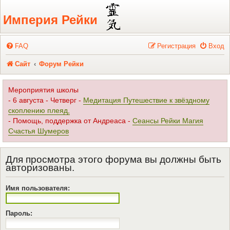
Регистрация
Империя Рейки
FAQ
Р
е
г
и
с
т
р
а
ц
и
я
Вход
Сайт
Форум Рейки
Мероприятия школы
- 6 августа - Четверг -
Медитация Путешествие к звёздному
скоплению плеяд,
- Помощь, поддержка от Андреаса -
Сеансы Рейки Магия
Счастья Шумеров
Для просмотра этого форума вы должны быть
авторизованы.
Имя пользователя:
Пароль: