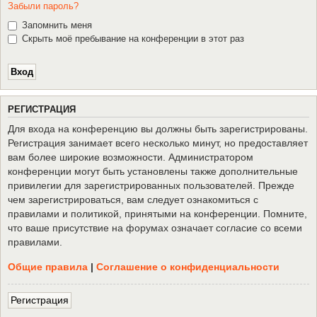
Забыли пароль?
Запомнить меня
Скрыть моё пребывание на конференции в этот раз
Р
Е
Г
И
С
Т
Р
А
Ц
И
Я
Для входа на конференцию вы должны быть зарегистрированы.
Регистрация занимает всего несколько минут, но предоставляет
вам более широкие возможности. Администратором
конференции могут быть установлены также дополнительные
привилегии для зарегистрированных пользователей. Прежде
чем зарегистрироваться, вам следует ознакомиться с
правилами и политикой, принятыми на конференции. Помните,
что ваше присутствие на форумах означает согласие со всеми
правилами.
Общие правила
|
Соглашение о конфиденциальности
Р
е
г
и
с
т
р
а
ц
и
я