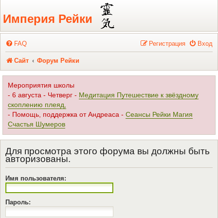
Регистрация
Империя Рейки
FAQ
Р
е
г
и
с
т
р
а
ц
и
я
Вход
Сайт
Форум Рейки
Мероприятия школы
- 6 августа - Четверг -
Медитация Путешествие к звёздному
скоплению плеяд,
- Помощь, поддержка от Андреаса -
Сеансы Рейки Магия
Счастья Шумеров
Для просмотра этого форума вы должны быть
авторизованы.
Имя пользователя:
Пароль: