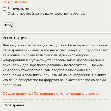
Забыли пароль?
Запомнить меня
Скрыть моё пребывание на конференции в этот раз
Р
Е
Г
И
С
Т
Р
А
Ц
И
Я
Для входа на конференцию вы должны быть зарегистрированы.
Регистрация занимает всего несколько минут, но предоставляет
вам более широкие возможности. Администратором
конференции могут быть установлены также дополнительные
привилегии для зарегистрированных пользователей. Прежде
чем зарегистрироваться, вам следует ознакомиться с
правилами и политикой, принятыми на конференции. Помните,
что ваше присутствие на форумах означает согласие со всеми
правилами.
Общие правила
|
Соглашение о конфиденциальности
Р
е
г
и
с
т
р
а
ц
и
я