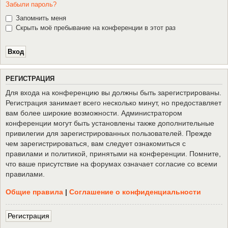
Забыли пароль?
Запомнить меня
Скрыть моё пребывание на конференции в этот раз
Р
Е
Г
И
С
Т
Р
А
Ц
И
Я
Для входа на конференцию вы должны быть зарегистрированы.
Регистрация занимает всего несколько минут, но предоставляет
вам более широкие возможности. Администратором
конференции могут быть установлены также дополнительные
привилегии для зарегистрированных пользователей. Прежде
чем зарегистрироваться, вам следует ознакомиться с
правилами и политикой, принятыми на конференции. Помните,
что ваше присутствие на форумах означает согласие со всеми
правилами.
Общие правила
|
Соглашение о конфиденциальности
Р
е
г
и
с
т
р
а
ц
и
я