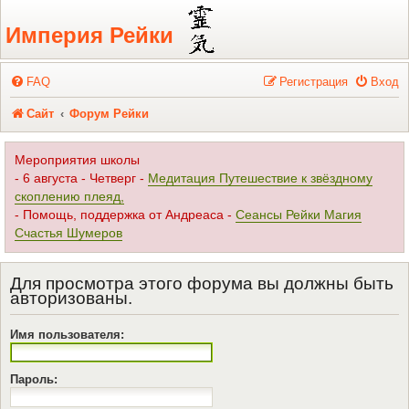
Регистрация
Империя Рейки
FAQ
Р
е
г
и
с
т
р
а
ц
и
я
Вход
Сайт
Форум Рейки
Мероприятия школы
- 6 августа - Четверг -
Медитация Путешествие к звёздному
скоплению плеяд,
- Помощь, поддержка от Андреаса -
Сеансы Рейки Магия
Счастья Шумеров
Для просмотра этого форума вы должны быть
авторизованы.
Имя пользователя:
Пароль: