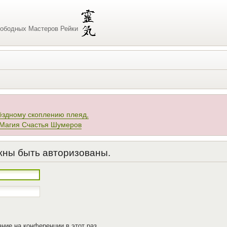
ободных Мастеров Рейки
ёздному скоплению плеяд,
 Магия Счастья Шумеров
жны быть авторизованы.
ние на конференции в этот раз