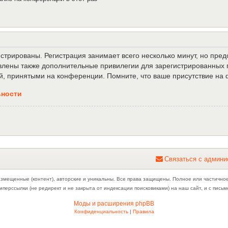
трированы. Регистрация занимает всего несколько минут, но пре
лены также дополнительные привилегии для зарегистрированных п
й, принятыми на конференции. Помните, что ваше присутствие на 
ьности
С
в
я
з
а
т
ь
с
я
с
а
д
м
и
н
и
азмещенные (контент), авторские и уникальны. Все права защищены. Полное или частично
иперссылки (не редирект и не закрыта от индексации поисковиками) на наш сайт, и с пис
Моды и расширения phpBB
Конфиденциальность
|
Правила