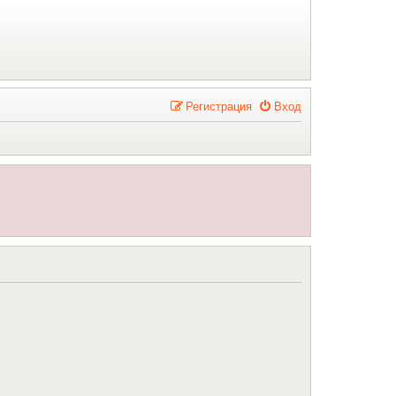
Р
е
г
и
с
т
р
а
ц
и
я
Вход