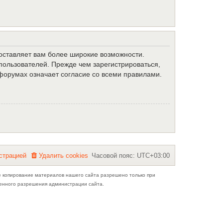
доставляет вам более широкие возможности.
ользователей. Прежде чем зарегистрироваться,
форумах означает согласие со всеми правилами.
с
т
р
а
ц
и
е
й
Удалить cookies
Часовой пояс:
UTC+03:00
е копирование материалов нашего сайта разрешено только при
ьменного разрешения администрации сайта.