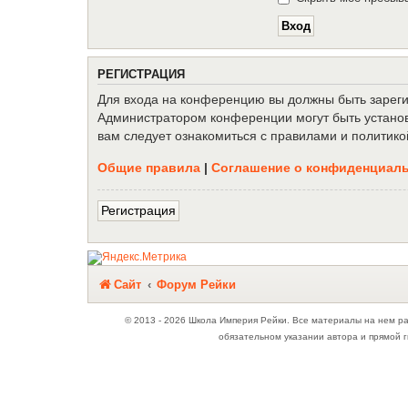
Р
Е
Г
И
С
Т
Р
А
Ц
И
Я
Для входа на конференцию вы должны быть зарегис
Администратором конференции могут быть установ
вам следует ознакомиться с правилами и политико
Общие правила
|
Соглашение о конфиденциал
Р
е
г
и
с
т
р
а
ц
и
я
Связаться с
Сайт
Форум Рейки
администрацией
© 2013 - 2026 Школа Империя Рейки. Все материалы на нем р
обязательном указании автора и прямой г