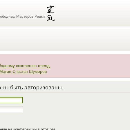
ободных Мастеров Рейки
ёздному скоплению плеяд,
 Магия Счастья Шумеров
жны быть авторизованы.
ние на конференции в этот раз