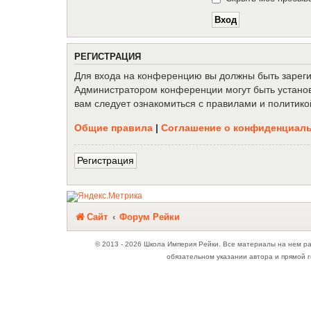
Р
Е
Г
И
С
Т
Р
А
Ц
И
Я
Для входа на конференцию вы должны быть зарегис
Администратором конференции могут быть установ
вам следует ознакомиться с правилами и политико
Общие правила
|
Соглашение о конфиденциал
Р
е
г
и
с
т
р
а
ц
и
я
Связаться с
Сайт
Форум Рейки
администрацией
© 2013 - 2026 Школа Империя Рейки. Все материалы на нем р
обязательном указании автора и прямой г