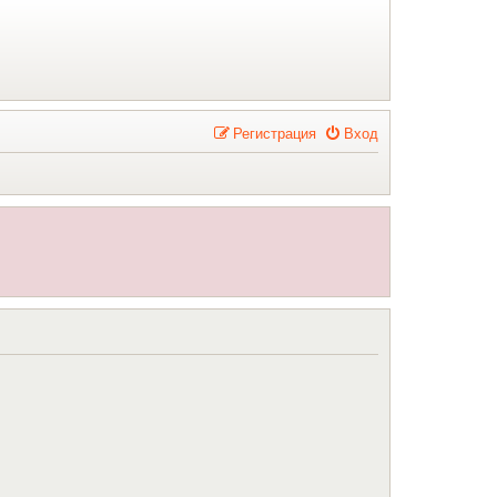
Р
е
г
и
с
т
р
а
ц
и
я
Вход