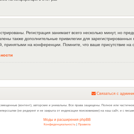
трированы. Регистрация занимает всего несколько минут, но пре
лены также дополнительные привилегии для зарегистрированных п
й, принятыми на конференции. Помните, что ваше присутствие на 
ьности
С
в
я
з
а
т
ь
с
я
с
а
д
м
и
н
и
азмещенные (контент), авторские и уникальны. Все права защищены. Полное или частично
иперссылки (не редирект и не закрыта от индексации поисковиками) на наш сайт, и с пис
Моды и расширения phpBB
Конфиденциальность
|
Правила