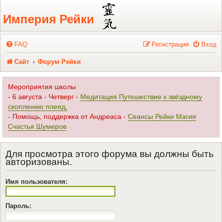
Регистрация
Империя Рейки
FAQ
Р
е
г
и
с
т
р
а
ц
и
я
Вход
Сайт
Форум Рейки
Мероприятия школы
- 6 августа - Четверг -
Медитация Путешествие к звёздному
скоплению плеяд,
- Помощь, поддержка от Андреаса -
Сеансы Рейки Магия
Счастья Шумеров
Для просмотра этого форума вы должны быть
авторизованы.
Имя пользователя:
Пароль: