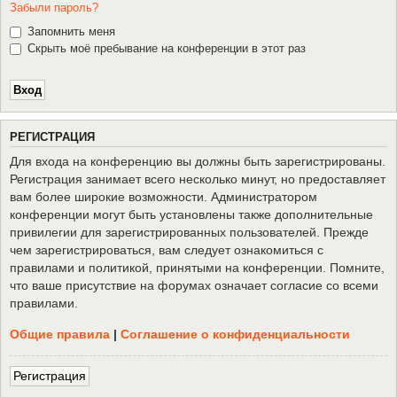
Забыли пароль?
Запомнить меня
Скрыть моё пребывание на конференции в этот раз
Р
Е
Г
И
С
Т
Р
А
Ц
И
Я
Для входа на конференцию вы должны быть зарегистрированы.
Регистрация занимает всего несколько минут, но предоставляет
вам более широкие возможности. Администратором
конференции могут быть установлены также дополнительные
привилегии для зарегистрированных пользователей. Прежде
чем зарегистрироваться, вам следует ознакомиться с
правилами и политикой, принятыми на конференции. Помните,
что ваше присутствие на форумах означает согласие со всеми
правилами.
Общие правила
|
Соглашение о конфиденциальности
Р
е
г
и
с
т
р
а
ц
и
я