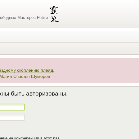
ободных Мастеров Рейки
ёздному скоплению плеяд,
 Магия Счастья Шумеров
жны быть авторизованы.
ние на конференции в этот раз