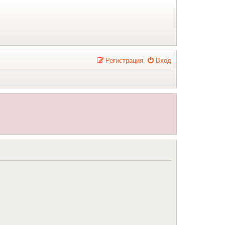
Р
е
г
и
с
т
р
а
ц
и
я
Вход