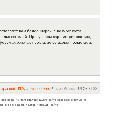
доставляет вам более широкие возможности.
ользователей. Прежде чем зарегистрироваться,
форумах означает согласие со всеми правилами.
с
т
р
а
ц
и
е
й
Удалить cookies
Часовой пояс:
UTC+03:00
е копирование материалов нашего сайта разрешено только при
ьменного разрешения администрации сайта.