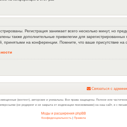
трированы. Регистрация занимает всего несколько минут, но пре
лены также дополнительные привилегии для зарегистрированных п
й, принятыми на конференции. Помните, что ваше присутствие на 
ьности
С
в
я
з
а
т
ь
с
я
с
а
д
м
и
н
и
азмещенные (контент), авторские и уникальны. Все права защищены. Полное или частично
иперссылки (не редирект и не закрыта от индексации поисковиками) на наш сайт, и с пис
Моды и расширения phpBB
Конфиденциальность
|
Правила