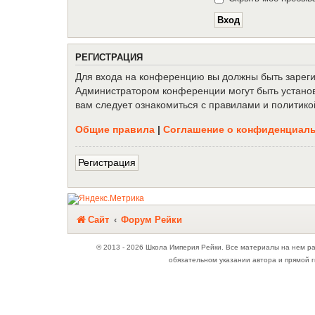
Р
Е
Г
И
С
Т
Р
А
Ц
И
Я
Для входа на конференцию вы должны быть зарегис
Администратором конференции могут быть установ
вам следует ознакомиться с правилами и политико
Общие правила
|
Соглашение о конфиденциал
Р
е
г
и
с
т
р
а
ц
и
я
Связаться с
Сайт
Форум Рейки
администрацией
© 2013 - 2026 Школа Империя Рейки. Все материалы на нем р
обязательном указании автора и прямой г