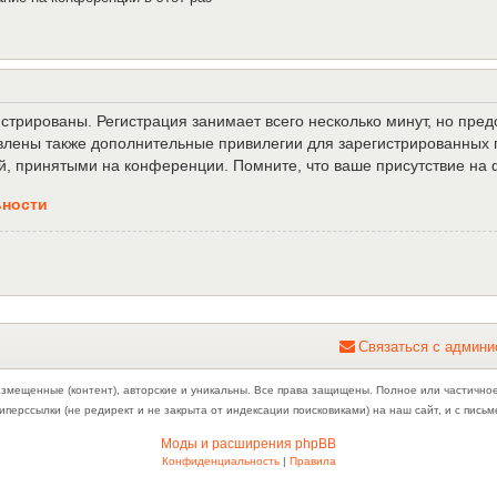
трированы. Регистрация занимает всего несколько минут, но пре
лены также дополнительные привилегии для зарегистрированных п
й, принятыми на конференции. Помните, что ваше присутствие на 
ьности
С
в
я
з
а
т
ь
с
я
с
а
д
м
и
н
и
азмещенные (контент), авторские и уникальны. Все права защищены. Полное или частично
иперссылки (не редирект и не закрыта от индексации поисковиками) на наш сайт, и с пис
Моды и расширения phpBB
Конфиденциальность
|
Правила