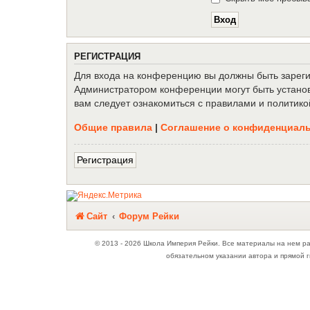
Р
Е
Г
И
С
Т
Р
А
Ц
И
Я
Для входа на конференцию вы должны быть зарегис
Администратором конференции могут быть установ
вам следует ознакомиться с правилами и политико
Общие правила
|
Соглашение о конфиденциал
Р
е
г
и
с
т
р
а
ц
и
я
Связаться с
Сайт
Форум Рейки
администрацией
© 2013 - 2026 Школа Империя Рейки. Все материалы на нем р
обязательном указании автора и прямой г