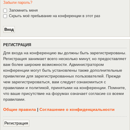
Забыли пароль?
Запомнить меня
Скрыть моё пребывание на конференции в этот раз
Р
Е
Г
И
С
Т
Р
А
Ц
И
Я
Для входа на конференцию вы должны быть зарегистрированы.
Регистрация занимает всего несколько минут, но предоставляет
вам более широкие возможности. Администратором
конференции могут быть установлены также дополнительные
привилегии для зарегистрированных пользователей. Прежде
чем зарегистрироваться, вам следует ознакомиться с
правилами и политикой, принятыми на конференции. Помните,
что ваше присутствие на форумах означает согласие со всеми
правилами.
Общие правила
|
Соглашение о конфиденциальности
Р
е
г
и
с
т
р
а
ц
и
я