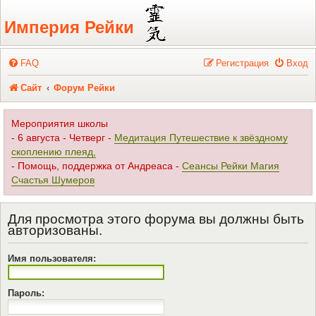
Регистрация
Империя Рейки
FAQ
Р
е
г
и
с
т
р
а
ц
и
я
Вход
Сайт
Форум Рейки
Мероприятия школы
- 6 августа - Четверг -
Медитация Путешествие к звёздному
скоплению плеяд,
- Помощь, поддержка от Андреаса -
Сеансы Рейки Магия
Счастья Шумеров
Для просмотра этого форума вы должны быть
авторизованы.
Имя пользователя:
Пароль: