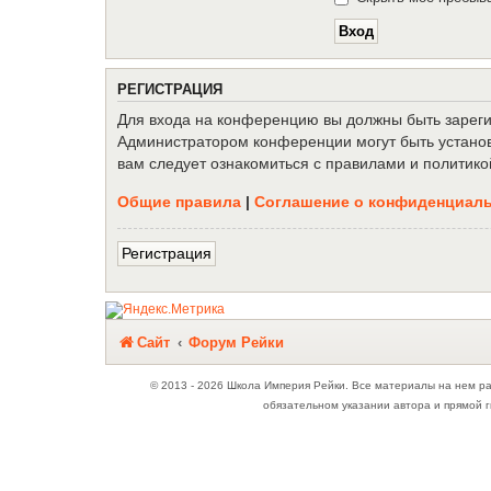
Р
Е
Г
И
С
Т
Р
А
Ц
И
Я
Для входа на конференцию вы должны быть зарегис
Администратором конференции могут быть установ
вам следует ознакомиться с правилами и политико
Общие правила
|
Соглашение о конфиденциал
Р
е
г
и
с
т
р
а
ц
и
я
Связаться с
Сайт
Форум Рейки
администрацией
© 2013 - 2026 Школа Империя Рейки. Все материалы на нем р
обязательном указании автора и прямой г