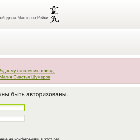
ободных Мастеров Рейки
ёздному скоплению плеяд,
 Магия Счастья Шумеров
жны быть авторизованы.
ние на конференции в этот раз