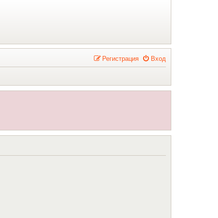
Р
е
г
и
с
т
р
а
ц
и
я
Вход