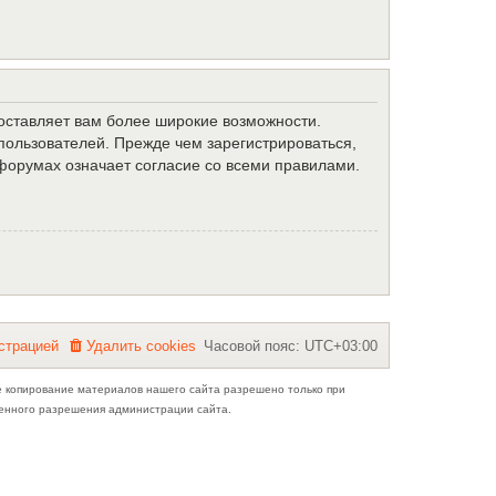
доставляет вам более широкие возможности.
ользователей. Прежде чем зарегистрироваться,
форумах означает согласие со всеми правилами.
с
т
р
а
ц
и
е
й
Удалить cookies
Часовой пояс:
UTC+03:00
е копирование материалов нашего сайта разрешено только при
ьменного разрешения администрации сайта.