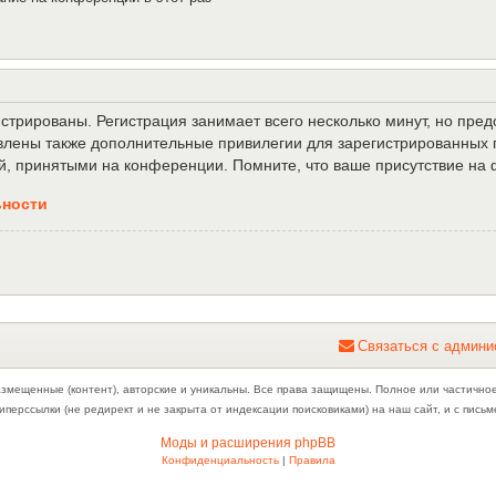
трированы. Регистрация занимает всего несколько минут, но пре
лены также дополнительные привилегии для зарегистрированных п
й, принятыми на конференции. Помните, что ваше присутствие на 
ьности
С
в
я
з
а
т
ь
с
я
с
а
д
м
и
н
и
азмещенные (контент), авторские и уникальны. Все права защищены. Полное или частично
иперссылки (не редирект и не закрыта от индексации поисковиками) на наш сайт, и с пис
Моды и расширения phpBB
Конфиденциальность
|
Правила