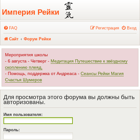
Регистрация
Империя Рейки
FAQ
Р
е
г
и
с
т
р
а
ц
и
я
Вход
Сайт
Форум Рейки
Мероприятия школы
- 6 августа - Четверг -
Медитация Путешествие к звёздному
скоплению плеяд,
- Помощь, поддержка от Андреаса -
Сеансы Рейки Магия
Счастья Шумеров
Для просмотра этого форума вы должны быть
авторизованы.
Имя пользователя:
Пароль: