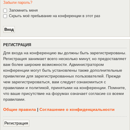
Забыли пароль?
Запомнить меня
Скрыть моё пребывание на конференции в этот раз
Р
Е
Г
И
С
Т
Р
А
Ц
И
Я
Для входа на конференцию вы должны быть зарегистрированы.
Регистрация занимает всего несколько минут, но предоставляет
вам более широкие возможности. Администратором
конференции могут быть установлены также дополнительные
привилегии для зарегистрированных пользователей. Прежде
чем зарегистрироваться, вам следует ознакомиться с
правилами и политикой, принятыми на конференции. Помните,
что ваше присутствие на форумах означает согласие со всеми
правилами.
Общие правила
|
Соглашение о конфиденциальности
Р
е
г
и
с
т
р
а
ц
и
я