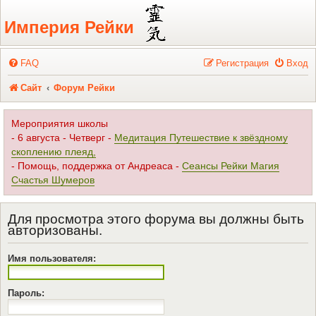
Регистрация
Империя Рейки
FAQ
Р
е
г
и
с
т
р
а
ц
и
я
Вход
Сайт
Форум Рейки
Мероприятия школы
- 6 августа - Четверг -
Медитация Путешествие к звёздному
скоплению плеяд,
- Помощь, поддержка от Андреаса -
Сеансы Рейки Магия
Счастья Шумеров
Для просмотра этого форума вы должны быть
авторизованы.
Имя пользователя:
Пароль: