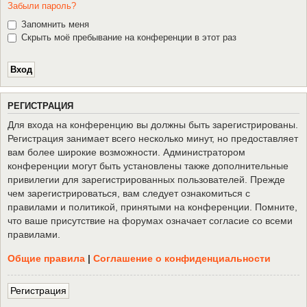
Забыли пароль?
Запомнить меня
Скрыть моё пребывание на конференции в этот раз
Р
Е
Г
И
С
Т
Р
А
Ц
И
Я
Для входа на конференцию вы должны быть зарегистрированы.
Регистрация занимает всего несколько минут, но предоставляет
вам более широкие возможности. Администратором
конференции могут быть установлены также дополнительные
привилегии для зарегистрированных пользователей. Прежде
чем зарегистрироваться, вам следует ознакомиться с
правилами и политикой, принятыми на конференции. Помните,
что ваше присутствие на форумах означает согласие со всеми
правилами.
Общие правила
|
Соглашение о конфиденциальности
Р
е
г
и
с
т
р
а
ц
и
я