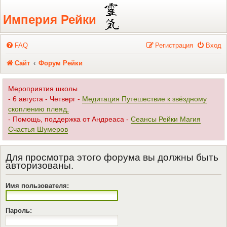
Регистрация
Империя Рейки
FAQ
Р
е
г
и
с
т
р
а
ц
и
я
Вход
Сайт
Форум Рейки
Мероприятия школы
- 6 августа - Четверг -
Медитация Путешествие к звёздному
скоплению плеяд,
- Помощь, поддержка от Андреаса -
Сеансы Рейки Магия
Счастья Шумеров
Для просмотра этого форума вы должны быть
авторизованы.
Имя пользователя:
Пароль: