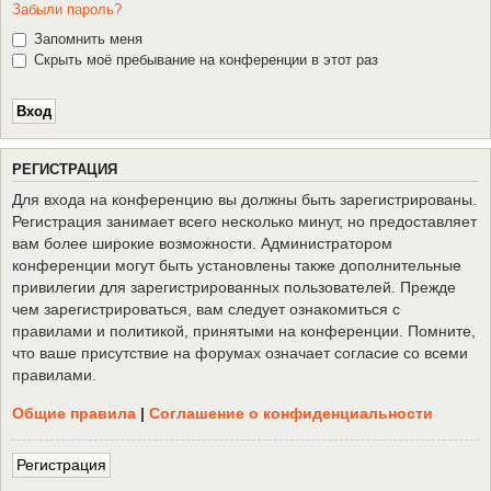
Забыли пароль?
Запомнить меня
Скрыть моё пребывание на конференции в этот раз
Р
Е
Г
И
С
Т
Р
А
Ц
И
Я
Для входа на конференцию вы должны быть зарегистрированы.
Регистрация занимает всего несколько минут, но предоставляет
вам более широкие возможности. Администратором
конференции могут быть установлены также дополнительные
привилегии для зарегистрированных пользователей. Прежде
чем зарегистрироваться, вам следует ознакомиться с
правилами и политикой, принятыми на конференции. Помните,
что ваше присутствие на форумах означает согласие со всеми
правилами.
Общие правила
|
Соглашение о конфиденциальности
Р
е
г
и
с
т
р
а
ц
и
я