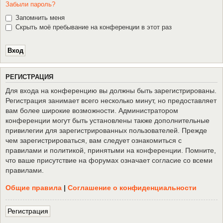
Забыли пароль?
Запомнить меня
Скрыть моё пребывание на конференции в этот раз
Р
Е
Г
И
С
Т
Р
А
Ц
И
Я
Для входа на конференцию вы должны быть зарегистрированы.
Регистрация занимает всего несколько минут, но предоставляет
вам более широкие возможности. Администратором
конференции могут быть установлены также дополнительные
привилегии для зарегистрированных пользователей. Прежде
чем зарегистрироваться, вам следует ознакомиться с
правилами и политикой, принятыми на конференции. Помните,
что ваше присутствие на форумах означает согласие со всеми
правилами.
Общие правила
|
Соглашение о конфиденциальности
Р
е
г
и
с
т
р
а
ц
и
я