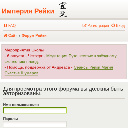
Регистрация
Империя Рейки
FAQ
Р
е
г
и
с
т
р
а
ц
и
я
Вход
Сайт
Форум Рейки
Мероприятия школы
- 6 августа - Четверг -
Медитация Путешествие к звёздному
скоплению плеяд,
- Помощь, поддержка от Андреаса -
Сеансы Рейки Магия
Счастья Шумеров
Для просмотра этого форума вы должны быть
авторизованы.
Имя пользователя:
Пароль: