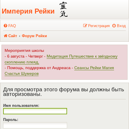
Регистрация
Империя Рейки
FAQ
Р
е
г
и
с
т
р
а
ц
и
я
Вход
Сайт
Форум Рейки
Мероприятия школы
- 6 августа - Четверг -
Медитация Путешествие к звёздному
скоплению плеяд,
- Помощь, поддержка от Андреаса -
Сеансы Рейки Магия
Счастья Шумеров
Для просмотра этого форума вы должны быть
авторизованы.
Имя пользователя:
Пароль: