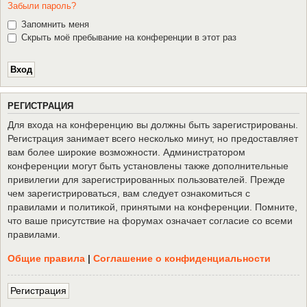
Забыли пароль?
Запомнить меня
Скрыть моё пребывание на конференции в этот раз
Р
Е
Г
И
С
Т
Р
А
Ц
И
Я
Для входа на конференцию вы должны быть зарегистрированы.
Регистрация занимает всего несколько минут, но предоставляет
вам более широкие возможности. Администратором
конференции могут быть установлены также дополнительные
привилегии для зарегистрированных пользователей. Прежде
чем зарегистрироваться, вам следует ознакомиться с
правилами и политикой, принятыми на конференции. Помните,
что ваше присутствие на форумах означает согласие со всеми
правилами.
Общие правила
|
Соглашение о конфиденциальности
Р
е
г
и
с
т
р
а
ц
и
я