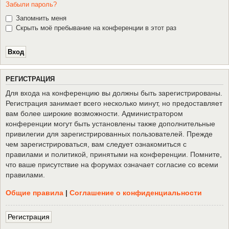
Забыли пароль?
Запомнить меня
Скрыть моё пребывание на конференции в этот раз
Р
Е
Г
И
С
Т
Р
А
Ц
И
Я
Для входа на конференцию вы должны быть зарегистрированы.
Регистрация занимает всего несколько минут, но предоставляет
вам более широкие возможности. Администратором
конференции могут быть установлены также дополнительные
привилегии для зарегистрированных пользователей. Прежде
чем зарегистрироваться, вам следует ознакомиться с
правилами и политикой, принятыми на конференции. Помните,
что ваше присутствие на форумах означает согласие со всеми
правилами.
Общие правила
|
Соглашение о конфиденциальности
Р
е
г
и
с
т
р
а
ц
и
я