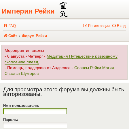
Регистрация
Империя Рейки
FAQ
Р
е
г
и
с
т
р
а
ц
и
я
Вход
Сайт
Форум Рейки
Мероприятия школы
- 6 августа - Четверг -
Медитация Путешествие к звёздному
скоплению плеяд,
- Помощь, поддержка от Андреаса -
Сеансы Рейки Магия
Счастья Шумеров
Для просмотра этого форума вы должны быть
авторизованы.
Имя пользователя:
Пароль: