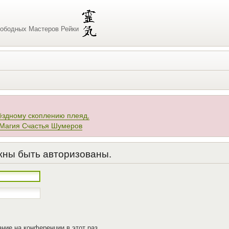
ободных Мастеров Рейки
ёздному скоплению плеяд,
 Магия Счастья Шумеров
жны быть авторизованы.
ние на конференции в этот раз