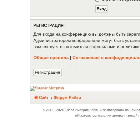
Р
Е
Г
И
С
Т
Р
А
Ц
И
Я
Для входа на конференцию вы должны быть зарегис
Администратором конференции могут быть установ
вам следует ознакомиться с правилами и политико
Общие правила
|
Соглашение о конфиденциал
Р
е
г
и
с
т
р
а
ц
и
я
Связаться с
Сайт
Форум Рейки
администрацией
© 2013 - 2026 Школа Империя Рейки. Все материалы на нем р
обязательном указании автора и прямой г