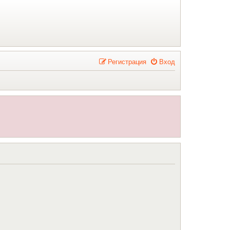
Р
е
г
и
с
т
р
а
ц
и
я
Вход