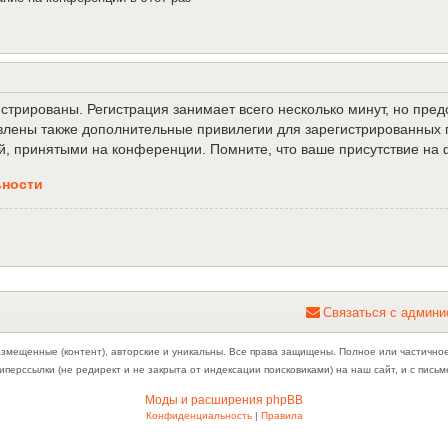
трированы. Регистрация занимает всего несколько минут, но пре
лены также дополнительные привилегии для зарегистрированных п
й, принятыми на конференции. Помните, что ваше присутствие на 
ьности
С
в
я
з
а
т
ь
с
я
с
а
д
м
и
н
и
азмещенные (контент), авторские и уникальны. Все права защищены. Полное или частично
иперссылки (не редирект и не закрыта от индексации поисковиками) на наш сайт, и с пис
Моды и расширения phpBB
Конфиденциальность
|
Правила