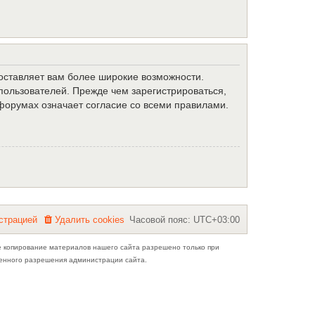
доставляет вам более широкие возможности.
ользователей. Прежде чем зарегистрироваться,
форумах означает согласие со всеми правилами.
с
т
р
а
ц
и
е
й
Удалить cookies
Часовой пояс:
UTC+03:00
е копирование материалов нашего сайта разрешено только при
ьменного разрешения администрации сайта.