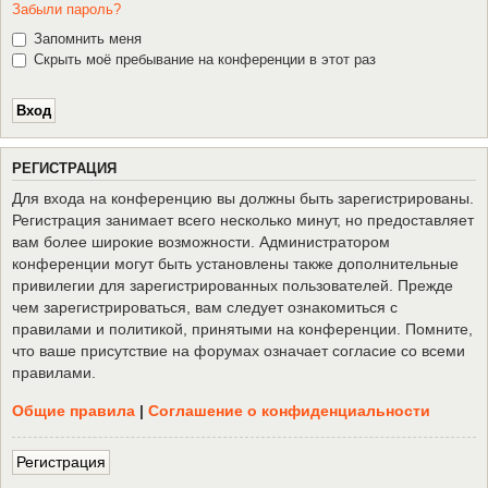
Забыли пароль?
Запомнить меня
Скрыть моё пребывание на конференции в этот раз
Р
Е
Г
И
С
Т
Р
А
Ц
И
Я
Для входа на конференцию вы должны быть зарегистрированы.
Регистрация занимает всего несколько минут, но предоставляет
вам более широкие возможности. Администратором
конференции могут быть установлены также дополнительные
привилегии для зарегистрированных пользователей. Прежде
чем зарегистрироваться, вам следует ознакомиться с
правилами и политикой, принятыми на конференции. Помните,
что ваше присутствие на форумах означает согласие со всеми
правилами.
Общие правила
|
Соглашение о конфиденциальности
Р
е
г
и
с
т
р
а
ц
и
я