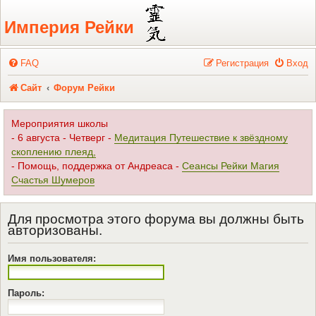
Регистрация
Империя Рейки
FAQ
Р
е
г
и
с
т
р
а
ц
и
я
Вход
Сайт
Форум Рейки
Мероприятия школы
- 6 августа - Четверг -
Медитация Путешествие к звёздному
скоплению плеяд,
- Помощь, поддержка от Андреаса -
Сеансы Рейки Магия
Счастья Шумеров
Для просмотра этого форума вы должны быть
авторизованы.
Имя пользователя:
Пароль: