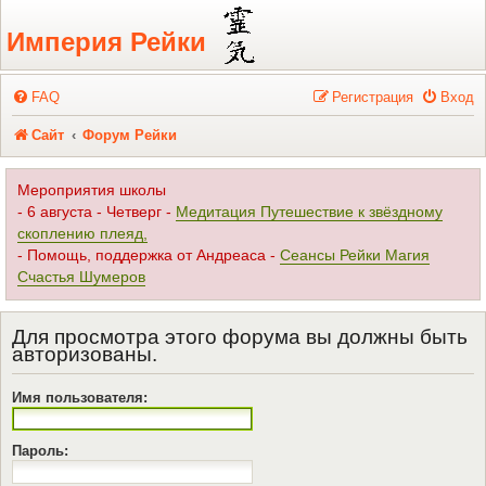
Регистрация
Империя Рейки
FAQ
Р
е
г
и
с
т
р
а
ц
и
я
Вход
Сайт
Форум Рейки
Мероприятия школы
- 6 августа - Четверг -
Медитация Путешествие к звёздному
скоплению плеяд,
- Помощь, поддержка от Андреаса -
Сеансы Рейки Магия
Счастья Шумеров
Для просмотра этого форума вы должны быть
авторизованы.
Имя пользователя:
Пароль: