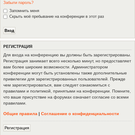
Забыли пароль?
Запомнить меня
Скрыть моё пребывание на конференции в этот раз
Р
Е
Г
И
С
Т
Р
А
Ц
И
Я
Для входа на конференцию вы должны быть зарегистрированы.
Регистрация занимает всего несколько минут, но предоставляет
вам более широкие возможности. Администратором
конференции могут быть установлены также дополнительные
привилегии для зарегистрированных пользователей. Прежде
чем зарегистрироваться, вам следует ознакомиться с
правилами и политикой, принятыми на конференции. Помните,
что ваше присутствие на форумах означает согласие со всеми
правилами.
Общие правила
|
Соглашение о конфиденциальности
Р
е
г
и
с
т
р
а
ц
и
я