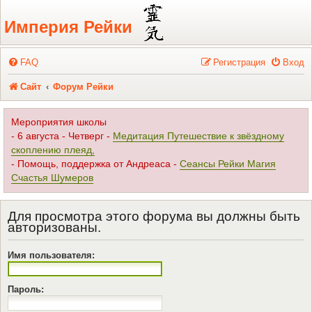
Регистрация
Империя Рейки
FAQ
Р
е
г
и
с
т
р
а
ц
и
я
Вход
Сайт
Форум Рейки
Мероприятия школы
- 6 августа - Четверг -
Медитация Путешествие к звёздному
скоплению плеяд,
- Помощь, поддержка от Андреаса -
Сеансы Рейки Магия
Счастья Шумеров
Для просмотра этого форума вы должны быть
авторизованы.
Имя пользователя:
Пароль: