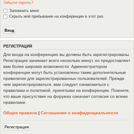
Забыли пароль?
Запомнить меня
Скрыть моё пребывание на конференции в этот раз
Р
Е
Г
И
С
Т
Р
А
Ц
И
Я
Для входа на конференцию вы должны быть зарегистрированы.
Регистрация занимает всего несколько минут, но предоставляет
вам более широкие возможности. Администратором
конференции могут быть установлены также дополнительные
привилегии для зарегистрированных пользователей. Прежде
чем зарегистрироваться, вам следует ознакомиться с
правилами и политикой, принятыми на конференции. Помните,
что ваше присутствие на форумах означает согласие со всеми
правилами.
Общие правила
|
Соглашение о конфиденциальности
Р
е
г
и
с
т
р
а
ц
и
я