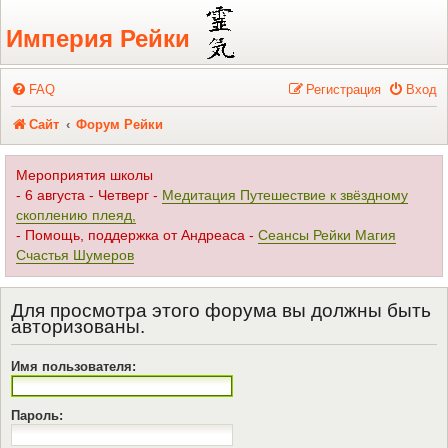
Регистрация
Империя Рейки
FAQ
Р
е
г
и
с
т
р
а
ц
и
я
Вход
Сайт
Форум Рейки
Мероприятия школы
- 6 августа - Четверг -
Медитация Путешествие к звёздному
скоплению плеяд,
- Помощь, поддержка от Андреаса -
Сеансы Рейки Магия
Счастья Шумеров
Для просмотра этого форума вы должны быть
авторизованы.
Имя пользователя:
Пароль: