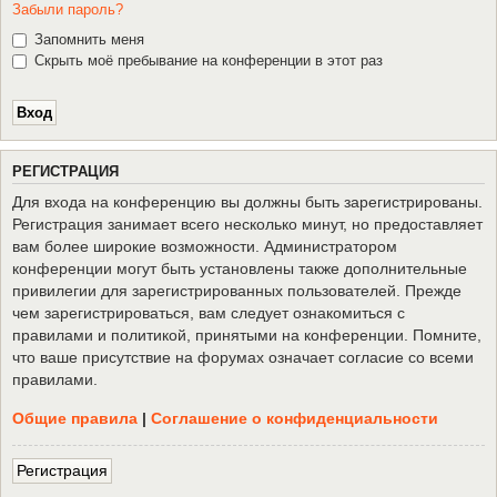
Забыли пароль?
Запомнить меня
Скрыть моё пребывание на конференции в этот раз
Р
Е
Г
И
С
Т
Р
А
Ц
И
Я
Для входа на конференцию вы должны быть зарегистрированы.
Регистрация занимает всего несколько минут, но предоставляет
вам более широкие возможности. Администратором
конференции могут быть установлены также дополнительные
привилегии для зарегистрированных пользователей. Прежде
чем зарегистрироваться, вам следует ознакомиться с
правилами и политикой, принятыми на конференции. Помните,
что ваше присутствие на форумах означает согласие со всеми
правилами.
Общие правила
|
Соглашение о конфиденциальности
Р
е
г
и
с
т
р
а
ц
и
я