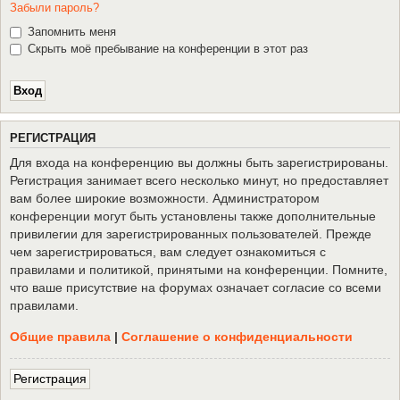
Забыли пароль?
Запомнить меня
Скрыть моё пребывание на конференции в этот раз
Р
Е
Г
И
С
Т
Р
А
Ц
И
Я
Для входа на конференцию вы должны быть зарегистрированы.
Регистрация занимает всего несколько минут, но предоставляет
вам более широкие возможности. Администратором
конференции могут быть установлены также дополнительные
привилегии для зарегистрированных пользователей. Прежде
чем зарегистрироваться, вам следует ознакомиться с
правилами и политикой, принятыми на конференции. Помните,
что ваше присутствие на форумах означает согласие со всеми
правилами.
Общие правила
|
Соглашение о конфиденциальности
Р
е
г
и
с
т
р
а
ц
и
я