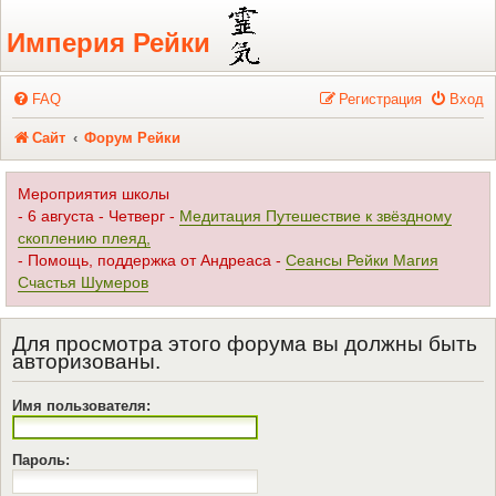
Регистрация
Империя Рейки
FAQ
Р
е
г
и
с
т
р
а
ц
и
я
Вход
Сайт
Форум Рейки
Мероприятия школы
- 6 августа - Четверг -
Медитация Путешествие к звёздному
скоплению плеяд,
- Помощь, поддержка от Андреаса -
Сеансы Рейки Магия
Счастья Шумеров
Для просмотра этого форума вы должны быть
авторизованы.
Имя пользователя:
Пароль: