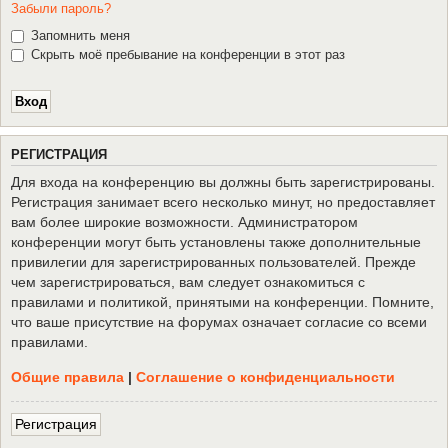
Забыли пароль?
Запомнить меня
Скрыть моё пребывание на конференции в этот раз
Р
Е
Г
И
С
Т
Р
А
Ц
И
Я
Для входа на конференцию вы должны быть зарегистрированы.
Регистрация занимает всего несколько минут, но предоставляет
вам более широкие возможности. Администратором
конференции могут быть установлены также дополнительные
привилегии для зарегистрированных пользователей. Прежде
чем зарегистрироваться, вам следует ознакомиться с
правилами и политикой, принятыми на конференции. Помните,
что ваше присутствие на форумах означает согласие со всеми
правилами.
Общие правила
|
Соглашение о конфиденциальности
Р
е
г
и
с
т
р
а
ц
и
я