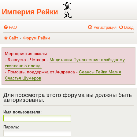
Регистрация
Империя Рейки
FAQ
Р
е
г
и
с
т
р
а
ц
и
я
Вход
Сайт
Форум Рейки
Мероприятия школы
- 6 августа - Четверг -
Медитация Путешествие к звёздному
скоплению плеяд,
- Помощь, поддержка от Андреаса -
Сеансы Рейки Магия
Счастья Шумеров
Для просмотра этого форума вы должны быть
авторизованы.
Имя пользователя:
Пароль: