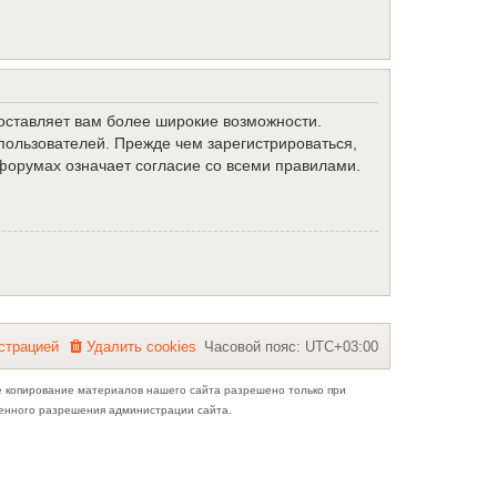
доставляет вам более широкие возможности.
ользователей. Прежде чем зарегистрироваться,
форумах означает согласие со всеми правилами.
с
т
р
а
ц
и
е
й
Удалить cookies
Часовой пояс:
UTC+03:00
е копирование материалов нашего сайта разрешено только при
ьменного разрешения администрации сайта.