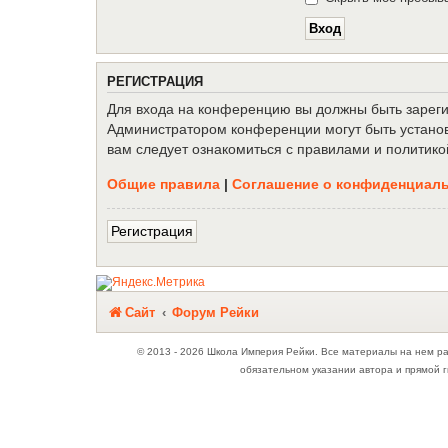
Р
Е
Г
И
С
Т
Р
А
Ц
И
Я
Для входа на конференцию вы должны быть зарегис
Администратором конференции могут быть установ
вам следует ознакомиться с правилами и политико
Общие правила
|
Соглашение о конфиденциал
Р
е
г
и
с
т
р
а
ц
и
я
Связаться с
Сайт
Форум Рейки
администрацией
© 2013 - 2026 Школа Империя Рейки. Все материалы на нем р
обязательном указании автора и прямой г