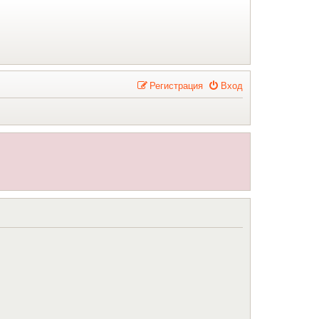
Р
е
г
и
с
т
р
а
ц
и
я
Вход