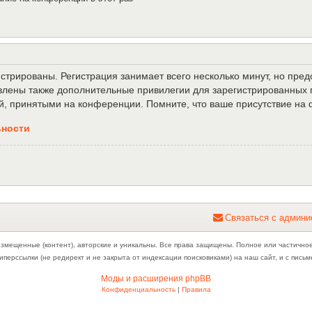
трированы. Регистрация занимает всего несколько минут, но пре
лены также дополнительные привилегии для зарегистрированных п
й, принятыми на конференции. Помните, что ваше присутствие на 
ьности
С
в
я
з
а
т
ь
с
я
с
а
д
м
и
н
и
азмещенные (контент), авторские и уникальны. Все права защищены. Полное или частично
иперссылки (не редирект и не закрыта от индексации поисковиками) на наш сайт, и с пис
Моды и расширения phpBB
Конфиденциальность
|
Правила