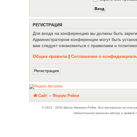
Р
Е
Г
И
С
Т
Р
А
Ц
И
Я
Для входа на конференцию вы должны быть зарегис
Администратором конференции могут быть установ
вам следует ознакомиться с правилами и политико
Общие правила
|
Соглашение о конфиденциал
Р
е
г
и
с
т
р
а
ц
и
я
Связаться с
Сайт
Форум Рейки
администрацией
© 2013 - 2026 Школа Империя Рейки. Все материалы на нем р
обязательном указании автора и прямой г