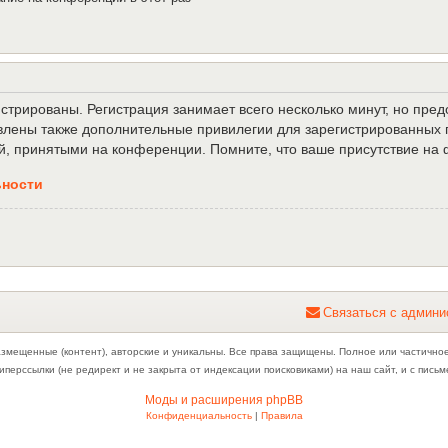
трированы. Регистрация занимает всего несколько минут, но пре
лены также дополнительные привилегии для зарегистрированных п
й, принятыми на конференции. Помните, что ваше присутствие на 
ьности
С
в
я
з
а
т
ь
с
я
с
а
д
м
и
н
и
азмещенные (контент), авторские и уникальны. Все права защищены. Полное или частично
иперссылки (не редирект и не закрыта от индексации поисковиками) на наш сайт, и с пис
Моды и расширения phpBB
Конфиденциальность
|
Правила