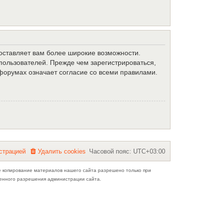
доставляет вам более широкие возможности.
ользователей. Прежде чем зарегистрироваться,
форумах означает согласие со всеми правилами.
с
т
р
а
ц
и
е
й
Удалить cookies
Часовой пояс:
UTC+03:00
е копирование материалов нашего сайта разрешено только при
ьменного разрешения администрации сайта.