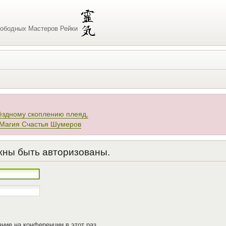
ободных Мастеров Рейки
ёздному скоплению плеяд,
 Магия Счастья Шумеров
жны быть авторизованы.
ние на конференции в этот раз