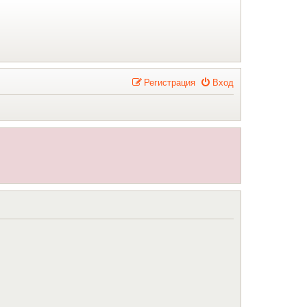
Р
е
г
и
с
т
р
а
ц
и
я
Вход