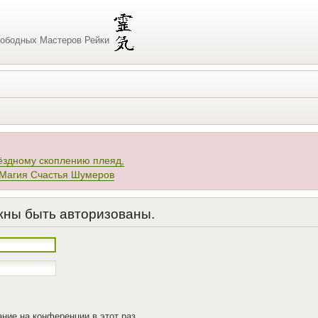
ободных Мастеров Рейки
ёздному скоплению плеяд,
 Магия Счастья Шумеров
жны быть авторизованы.
ние на конференции в этот раз