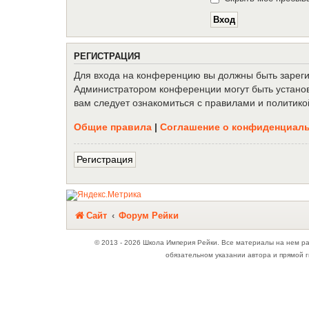
Р
Е
Г
И
С
Т
Р
А
Ц
И
Я
Для входа на конференцию вы должны быть зарегис
Администратором конференции могут быть установ
вам следует ознакомиться с правилами и политико
Общие правила
|
Соглашение о конфиденциал
Р
е
г
и
с
т
р
а
ц
и
я
Связаться с
Сайт
Форум Рейки
администрацией
© 2013 - 2026 Школа Империя Рейки. Все материалы на нем р
обязательном указании автора и прямой г