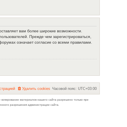
доставляет вам более широкие возможности.
ользователей. Прежде чем зарегистрироваться,
форумах означает согласие со всеми правилами.
с
т
р
а
ц
и
е
й
Удалить cookies
Часовой пояс:
UTC+03:00
е копирование материалов нашего сайта разрешено только при
ьменного разрешения администрации сайта.