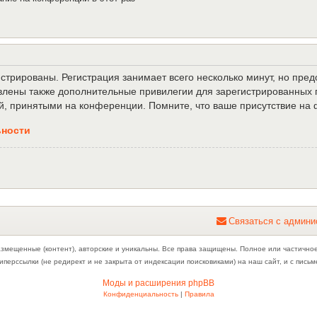
трированы. Регистрация занимает всего несколько минут, но пре
лены также дополнительные привилегии для зарегистрированных п
й, принятыми на конференции. Помните, что ваше присутствие на 
ьности
С
в
я
з
а
т
ь
с
я
с
а
д
м
и
н
и
азмещенные (контент), авторские и уникальны. Все права защищены. Полное или частично
иперссылки (не редирект и не закрыта от индексации поисковиками) на наш сайт, и с пис
Моды и расширения phpBB
Конфиденциальность
|
Правила