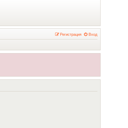
Р
е
г
и
с
т
р
а
ц
и
я
Вход