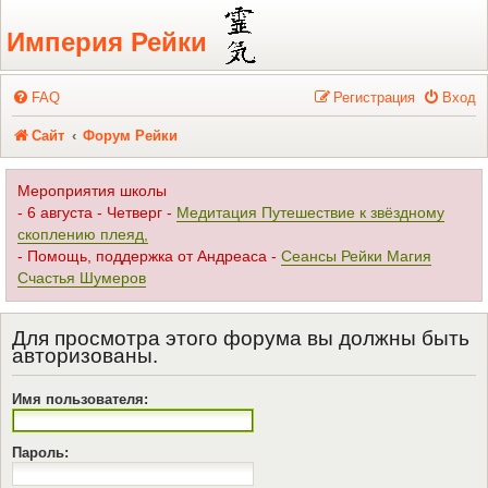
Регистрация
Империя Рейки
FAQ
Р
е
г
и
с
т
р
а
ц
и
я
Вход
Сайт
Форум Рейки
Мероприятия школы
- 6 августа - Четверг -
Медитация Путешествие к звёздному
скоплению плеяд,
- Помощь, поддержка от Андреаса -
Сеансы Рейки Магия
Счастья Шумеров
Для просмотра этого форума вы должны быть
авторизованы.
Имя пользователя:
Пароль: