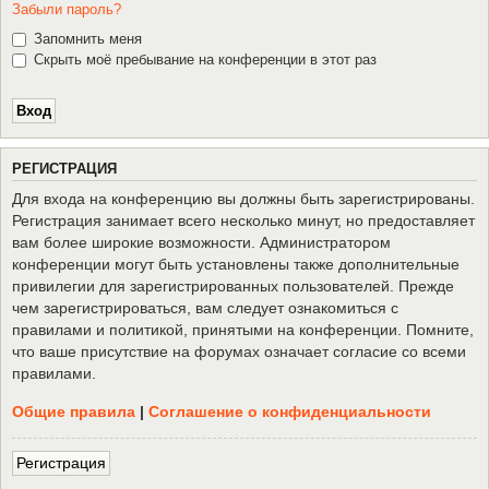
Забыли пароль?
Запомнить меня
Скрыть моё пребывание на конференции в этот раз
Р
Е
Г
И
С
Т
Р
А
Ц
И
Я
Для входа на конференцию вы должны быть зарегистрированы.
Регистрация занимает всего несколько минут, но предоставляет
вам более широкие возможности. Администратором
конференции могут быть установлены также дополнительные
привилегии для зарегистрированных пользователей. Прежде
чем зарегистрироваться, вам следует ознакомиться с
правилами и политикой, принятыми на конференции. Помните,
что ваше присутствие на форумах означает согласие со всеми
правилами.
Общие правила
|
Соглашение о конфиденциальности
Р
е
г
и
с
т
р
а
ц
и
я