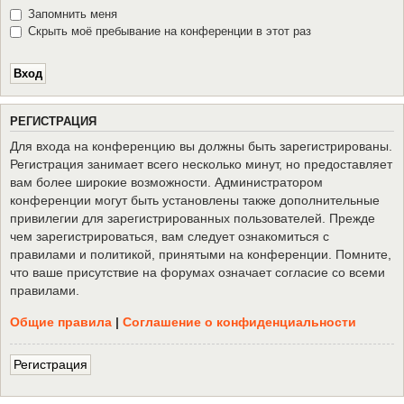
Запомнить меня
Скрыть моё пребывание на конференции в этот раз
Р
Е
Г
И
С
Т
Р
А
Ц
И
Я
Для входа на конференцию вы должны быть зарегистрированы.
Регистрация занимает всего несколько минут, но предоставляет
вам более широкие возможности. Администратором
конференции могут быть установлены также дополнительные
привилегии для зарегистрированных пользователей. Прежде
чем зарегистрироваться, вам следует ознакомиться с
правилами и политикой, принятыми на конференции. Помните,
что ваше присутствие на форумах означает согласие со всеми
правилами.
Общие правила
|
Соглашение о конфиденциальности
Р
е
г
и
с
т
р
а
ц
и
я