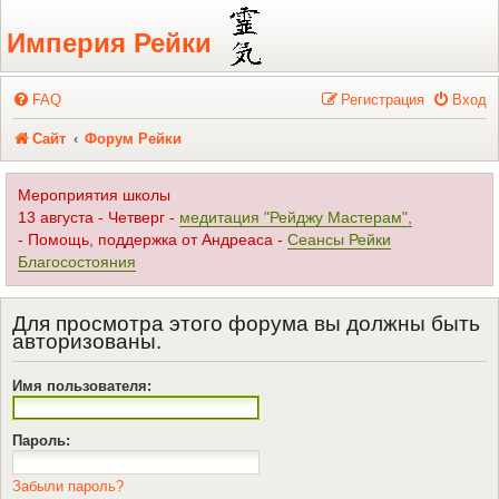
Регистрация
Империя Рейки
FAQ
Р
е
г
и
с
т
р
а
ц
и
я
Вход
Сайт
Форум Рейки
Мероприятия школы
13 августа - Четверг -
медитация "Рейджу Мастерам",
- Помощь, поддержка от Андреаса -
Сеансы Рейки
Благосостояния
Для просмотра этого форума вы должны быть
авторизованы.
Имя пользователя:
Пароль:
Забыли пароль?