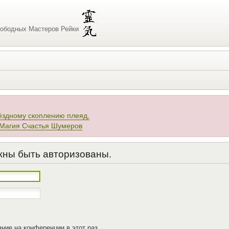
ободных Мастеров Рейки
ёздному скоплению плеяд,
 Магия Счастья Шумеров
жны быть авторизованы.
ние на конференции в этот раз