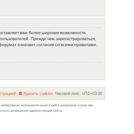
доставляет вам более широкие возможности.
ользователей. Прежде чем зарегистрироваться,
форумах означает согласие со всеми правилами.
с
т
р
а
ц
и
е
й
Удалить cookies
Часовой пояс:
UTC+03:00
е копирование материалов нашего сайта разрешено только при
ьменного разрешения администрации сайта.