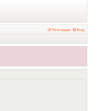
Р
е
г
и
с
т
р
а
ц
и
я
Вход