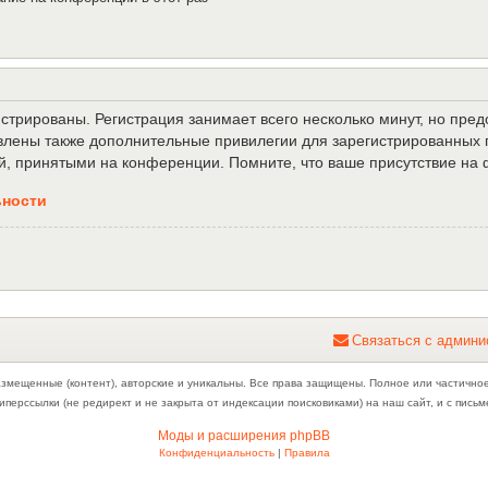
трированы. Регистрация занимает всего несколько минут, но пре
лены также дополнительные привилегии для зарегистрированных п
й, принятыми на конференции. Помните, что ваше присутствие на 
ьности
С
в
я
з
а
т
ь
с
я
с
а
д
м
и
н
и
азмещенные (контент), авторские и уникальны. Все права защищены. Полное или частично
иперссылки (не редирект и не закрыта от индексации поисковиками) на наш сайт, и с пис
Моды и расширения phpBB
Конфиденциальность
|
Правила