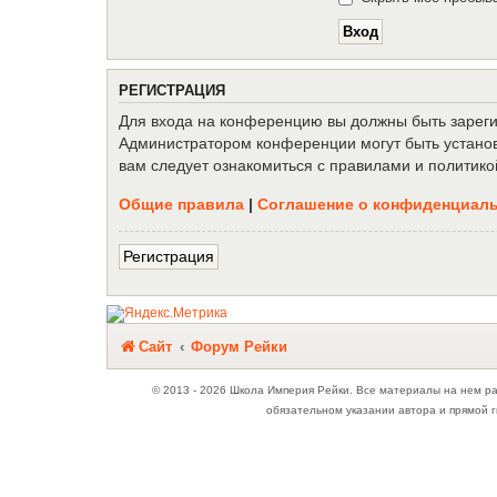
Р
Е
Г
И
С
Т
Р
А
Ц
И
Я
Для входа на конференцию вы должны быть зарегис
Администратором конференции могут быть установ
вам следует ознакомиться с правилами и политико
Общие правила
|
Соглашение о конфиденциал
Р
е
г
и
с
т
р
а
ц
и
я
Связаться с
Сайт
Форум Рейки
администрацией
© 2013 - 2026 Школа Империя Рейки. Все материалы на нем р
обязательном указании автора и прямой г