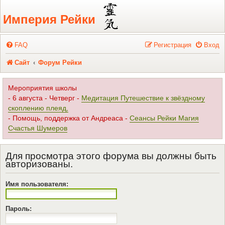
Регистрация
Империя Рейки
FAQ
Р
е
г
и
с
т
р
а
ц
и
я
Вход
Сайт
Форум Рейки
Мероприятия школы
- 6 августа - Четверг -
Медитация Путешествие к звёздному
скоплению плеяд,
- Помощь, поддержка от Андреаса -
Сеансы Рейки Магия
Счастья Шумеров
Для просмотра этого форума вы должны быть
авторизованы.
Имя пользователя:
Пароль: