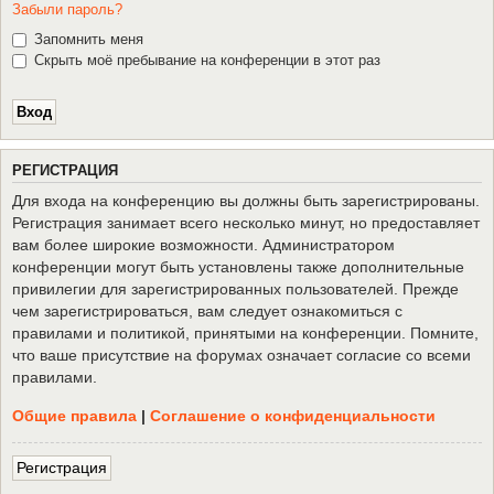
Забыли пароль?
Запомнить меня
Скрыть моё пребывание на конференции в этот раз
Р
Е
Г
И
С
Т
Р
А
Ц
И
Я
Для входа на конференцию вы должны быть зарегистрированы.
Регистрация занимает всего несколько минут, но предоставляет
вам более широкие возможности. Администратором
конференции могут быть установлены также дополнительные
привилегии для зарегистрированных пользователей. Прежде
чем зарегистрироваться, вам следует ознакомиться с
правилами и политикой, принятыми на конференции. Помните,
что ваше присутствие на форумах означает согласие со всеми
правилами.
Общие правила
|
Соглашение о конфиденциальности
Р
е
г
и
с
т
р
а
ц
и
я