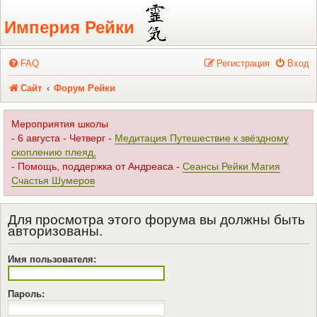
Регистрация
Империя Рейки
FAQ
Р
е
г
и
с
т
р
а
ц
и
я
Вход
Сайт
Форум Рейки
Мероприятия школы
- 6 августа - Четверг -
Медитация Путешествие к звёздному
скоплению плеяд,
- Помощь, поддержка от Андреаса -
Сеансы Рейки Магия
Счастья Шумеров
Для просмотра этого форума вы должны быть
авторизованы.
Имя пользователя:
Пароль: