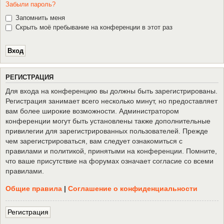
Забыли пароль?
Запомнить меня
Скрыть моё пребывание на конференции в этот раз
Р
Е
Г
И
С
Т
Р
А
Ц
И
Я
Для входа на конференцию вы должны быть зарегистрированы.
Регистрация занимает всего несколько минут, но предоставляет
вам более широкие возможности. Администратором
конференции могут быть установлены также дополнительные
привилегии для зарегистрированных пользователей. Прежде
чем зарегистрироваться, вам следует ознакомиться с
правилами и политикой, принятыми на конференции. Помните,
что ваше присутствие на форумах означает согласие со всеми
правилами.
Общие правила
|
Соглашение о конфиденциальности
Р
е
г
и
с
т
р
а
ц
и
я