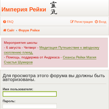
Регистрация
Империя Рейки
FAQ
Р
е
г
и
с
т
р
а
ц
и
я
Вход
Сайт
Форум Рейки
Мероприятия школы
- 6 августа - Четверг -
Медитация Путешествие к звёздному
скоплению плеяд,
- Помощь, поддержка от Андреаса -
Сеансы Рейки Магия
Счастья Шумеров
Для просмотра этого форума вы должны быть
авторизованы.
Имя пользователя:
Пароль: