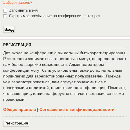
Забыли пароль?
Запомнить меня
Скрыть моё пребывание на конференции в этот раз
Р
Е
Г
И
С
Т
Р
А
Ц
И
Я
Для входа на конференцию вы должны быть зарегистрированы.
Регистрация занимает всего несколько минут, но предоставляет
вам более широкие возможности. Администратором
конференции могут быть установлены также дополнительные
привилегии для зарегистрированных пользователей. Прежде
чем зарегистрироваться, вам следует ознакомиться с
правилами и политикой, принятыми на конференции. Помните,
что ваше присутствие на форумах означает согласие со всеми
правилами.
Общие правила
|
Соглашение о конфиденциальности
Р
е
г
и
с
т
р
а
ц
и
я