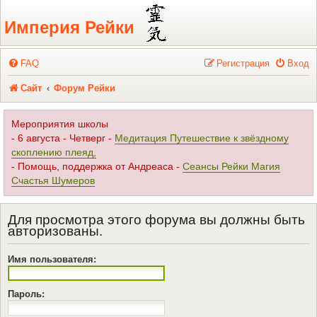
Регистрация
Империя Рейки
FAQ
Р
е
г
и
с
т
р
а
ц
и
я
Вход
Сайт
Форум Рейки
Мероприятия школы
- 6 августа - Четверг -
Медитация Путешествие к звёздному
скоплению плеяд,
- Помощь, поддержка от Андреаса -
Сеансы Рейки Магия
Счастья Шумеров
Для просмотра этого форума вы должны быть
авторизованы.
Имя пользователя:
Пароль: