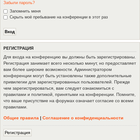
Забыли пароль?
Запомнить меня
Скрыть моё пребывание на конференции в этот раз
Р
Е
Г
И
С
Т
Р
А
Ц
И
Я
Для входа на конференцию вы должны быть зарегистрированы.
Регистрация занимает всего несколько минут, но предоставляет
вам более широкие возможности. Администратором
конференции могут быть установлены также дополнительные
привилегии для зарегистрированных пользователей. Прежде
чем зарегистрироваться, вам следует ознакомиться с
правилами и политикой, принятыми на конференции. Помните,
что ваше присутствие на форумах означает согласие со всеми
правилами.
Общие правила
|
Соглашение о конфиденциальности
Р
е
г
и
с
т
р
а
ц
и
я