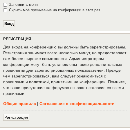
Запомнить меня
Скрыть моё пребывание на конференции в этот раз
Р
Е
Г
И
С
Т
Р
А
Ц
И
Я
Для входа на конференцию вы должны быть зарегистрированы.
Регистрация занимает всего несколько минут, но предоставляет
вам более широкие возможности. Администратором
конференции могут быть установлены также дополнительные
привилегии для зарегистрированных пользователей. Прежде
чем зарегистрироваться, вам следует ознакомиться с
правилами и политикой, принятыми на конференции. Помните,
что ваше присутствие на форумах означает согласие со всеми
правилами.
Общие правила
|
Соглашение о конфиденциальности
Р
е
г
и
с
т
р
а
ц
и
я