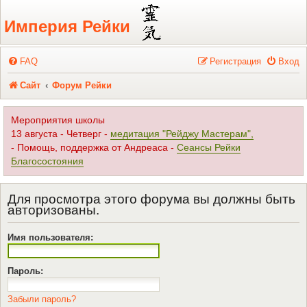
Регистрация
Империя Рейки
FAQ
Р
е
г
и
с
т
р
а
ц
и
я
Вход
Сайт
Форум Рейки
Мероприятия школы
13 августа - Четверг -
медитация "Рейджу Мастерам",
- Помощь, поддержка от Андреаса -
Сеансы Рейки
Благосостояния
Для просмотра этого форума вы должны быть
авторизованы.
Имя пользователя:
Пароль:
Забыли пароль?